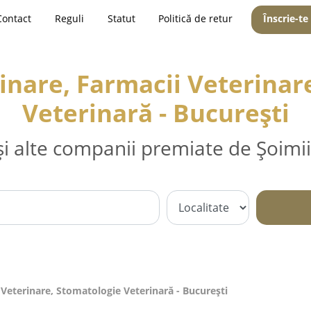
Contact
Reguli
Statut
Politică de retur
Înscrie-te
inare, Farmacii Veterinar
Veterinară - Bucureşti
și alte companii premiate de Șoimii
 Veterinare, Stomatologie Veterinară - Bucureşti