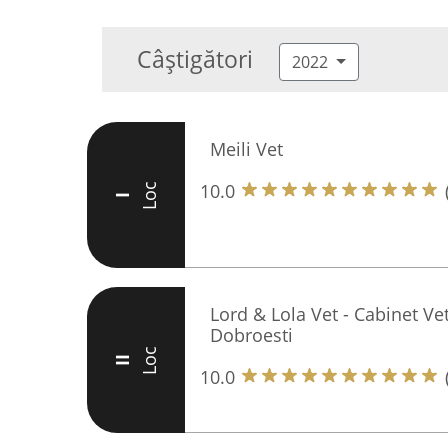
Câștigători
2022
Meili Vet
10.0
Loc
I
Lord & Lola Vet - Cabinet Ve
Dobroesti
Loc
II
10.0