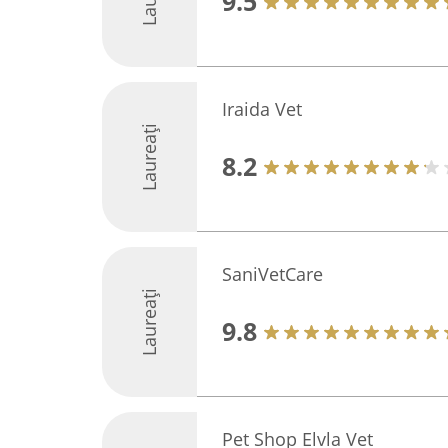
9.5
Iraida Vet
Laureați
8.2
SaniVetCare
Laureați
9.8
Pet Shop Elvla Vet