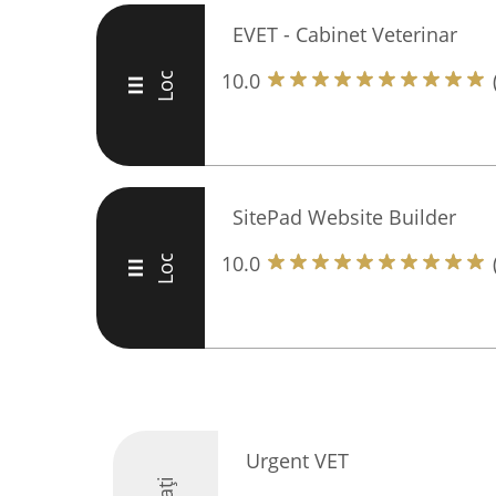
EVET - Cabinet Veterinar
10.0
Loc
III
SitePad Website Builder
10.0
Loc
III
Urgent VET