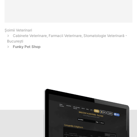
Șoimii Veterinari
Cabinete Veterinare, Farmacii Veterinare, Stomatologie Veterinară -
Bucureşti
Funky Pet Shop