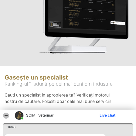
Gasește un specialist
Ranking-ul îi adună pe cei mai buni din industrie
Cauți un specialist in apropierea ta? Verificați motorul
nostru de căutare. Folosiți doar cele mai bune servicii!
ȘOIMII Veterinari
Live chat
Căutare
16:48