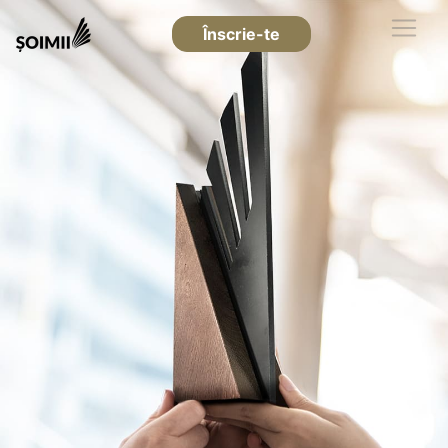
Înscrie-te