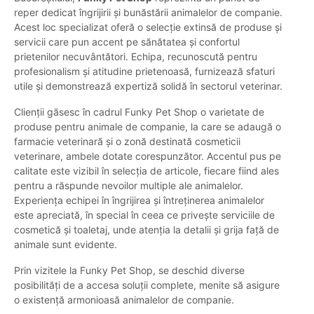
reper dedicat îngrijirii și bunăstării animalelor de companie.
Acest loc specializat oferă o selecție extinsă de produse și
servicii care pun accent pe sănătatea și confortul
prietenilor necuvântători. Echipa, recunoscută pentru
profesionalism și atitudine prietenoasă, furnizează sfaturi
utile și demonstrează expertiză solidă în sectorul veterinar.
Clienții găsesc în cadrul Funky Pet Shop o varietate de
produse pentru animale de companie, la care se adaugă o
farmacie veterinară și o zonă destinată cosmeticii
veterinare, ambele dotate corespunzător. Accentul pus pe
calitate este vizibil în selecția de articole, fiecare fiind ales
pentru a răspunde nevoilor multiple ale animalelor.
Experiența echipei în îngrijirea și întreținerea animalelor
este apreciată, în special în ceea ce privește serviciile de
cosmetică și toaletaj, unde atenția la detalii și grija față de
animale sunt evidente.
Prin vizitele la Funky Pet Shop, se deschid diverse
posibilități de a accesa soluții complete, menite să asigure
o existență armonioasă animalelor de companie.