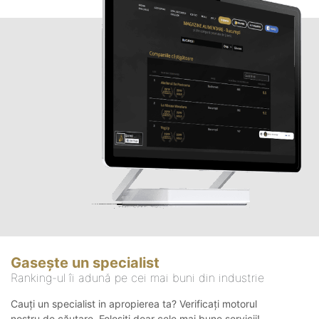
Gasește un specialist
Ranking-ul îi adună pe cei mai buni din industrie
Cauți un specialist in apropierea ta? Verificați motorul
nostru de căutare. Folosiți doar cele mai bune servicii!