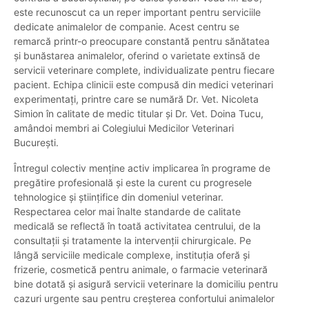
este recunoscut ca un reper important pentru serviciile
dedicate animalelor de companie. Acest centru se
remarcă printr-o preocupare constantă pentru sănătatea
și bunăstarea animalelor, oferind o varietate extinsă de
servicii veterinare complete, individualizate pentru fiecare
pacient. Echipa clinicii este compusă din medici veterinari
experimentați, printre care se numără Dr. Vet. Nicoleta
Simion în calitate de medic titular și Dr. Vet. Doina Tucu,
amândoi membri ai Colegiului Medicilor Veterinari
București.
Întregul colectiv menține activ implicarea în programe de
pregătire profesională și este la curent cu progresele
tehnologice și științifice din domeniul veterinar.
Respectarea celor mai înalte standarde de calitate
medicală se reflectă în toată activitatea centrului, de la
consultații și tratamente la intervenții chirurgicale. Pe
lângă serviciile medicale complexe, instituția oferă și
frizerie, cosmetică pentru animale, o farmacie veterinară
bine dotată și asigură servicii veterinare la domiciliu pentru
cazuri urgente sau pentru creșterea confortului animalelor