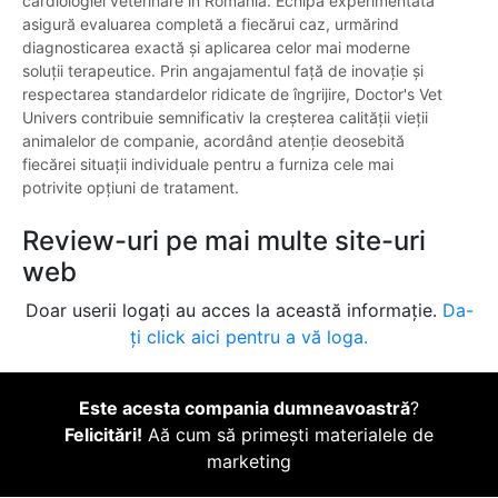
cardiologiei veterinare în România. Echipa experimentată
asigură evaluarea completă a fiecărui caz, urmărind
diagnosticarea exactă și aplicarea celor mai moderne
soluții terapeutice. Prin angajamentul față de inovație și
respectarea standardelor ridicate de îngrijire, Doctor's Vet
Univers contribuie semnificativ la creșterea calității vieții
animalelor de companie, acordând atenție deosebită
fiecărei situații individuale pentru a furniza cele mai
potrivite opțiuni de tratament.
Review-uri pe mai multe site-uri
web
Doar userii logați au acces la această informație.
Da-
ți click aici pentru a vă loga.
Este acesta compania dumneavoastră
?
Felicitări!
Aă cum să primești materialele de
marketing