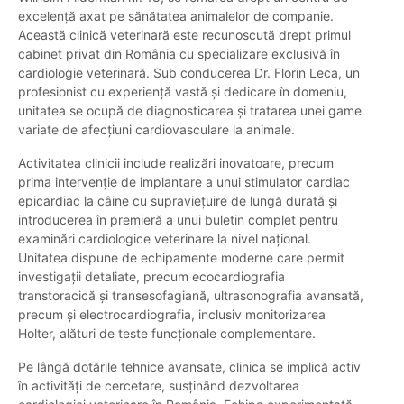
excelență axat pe sănătatea animalelor de companie.
Această clinică veterinară este recunoscută drept primul
cabinet privat din România cu specializare exclusivă în
cardiologie veterinară. Sub conducerea Dr. Florin Leca, un
profesionist cu experiență vastă și dedicare în domeniu,
unitatea se ocupă de diagnosticarea și tratarea unei game
variate de afecțiuni cardiovasculare la animale.
Activitatea clinicii include realizări inovatoare, precum
prima intervenție de implantare a unui stimulator cardiac
epicardiac la câine cu supraviețuire de lungă durată și
introducerea în premieră a unui buletin complet pentru
examinări cardiologice veterinare la nivel național.
Unitatea dispune de echipamente moderne care permit
investigații detaliate, precum ecocardiografia
transtoracică și transesofagiană, ultrasonografia avansată,
precum și electrocardiografia, inclusiv monitorizarea
Holter, alături de teste funcționale complementare.
Pe lângă dotările tehnice avansate, clinica se implică activ
în activități de cercetare, susținând dezvoltarea