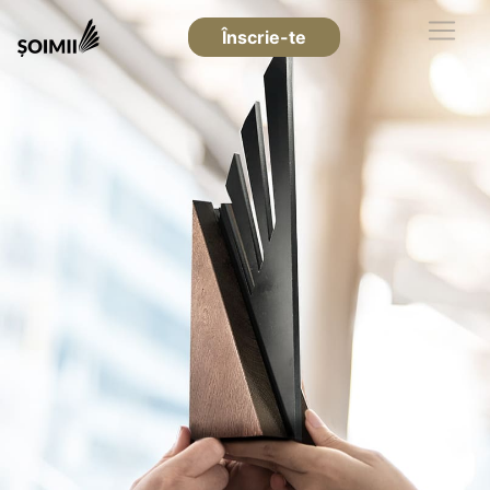
Înscrie-te