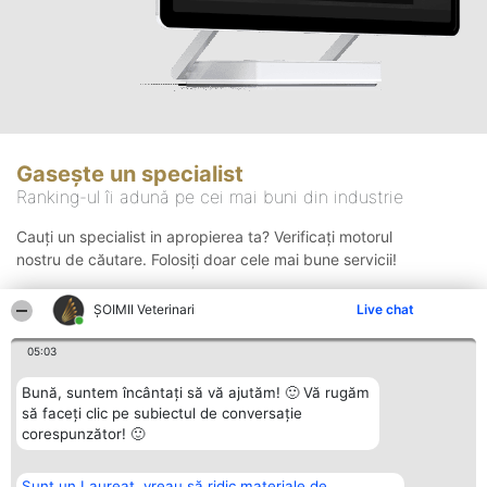
Gasește un specialist
Ranking-ul îi adună pe cei mai buni din industrie
Cauți un specialist in apropierea ta? Verificați motorul
nostru de căutare. Folosiți doar cele mai bune servicii!
ȘOIMII Veterinari
Live chat
Căutare
05:03
Bună, suntem încântați să vă ajutăm! 🙂 Vă rugăm
să faceți clic pe subiectul de conversație
corespunzător! 🙂
Sunt un Laureat, vreau să ridic materiale de