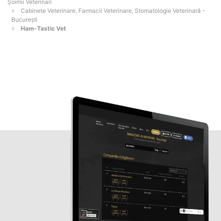
Șoimii Veterinari
Cabinete Veterinare, Farmacii Veterinare, Stomatologie Veterinară -
Bucureşti
Ham-Tastic Vet