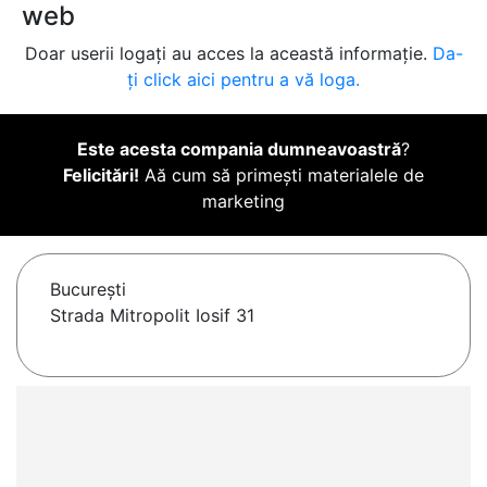
web
Doar userii logați au acces la această informație.
Da-
ți click aici pentru a vă loga.
Este acesta compania dumneavoastră
?
Felicitări!
Aă cum să primești materialele de
marketing
Bucureşti
Strada Mitropolit Iosif 31