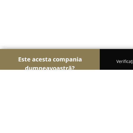
Este acesta compania
Verifica
dumneavoastră?
Șoimii Veterinari
Cabinete Veterinare, Farmacii 
Patrupet