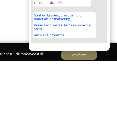
corespunzător! 🙂
Sunt un Laureat, vreau să ridic
materiale de marketing
Vreau să-mi înscriu firma in proiectul
Șoimii
Am o altă problemă
e succesul dumneavoastră.
Verificați
et
se remarcă drept o clinică veterinară de
urarea sănătății și bunei stări a animalelor de