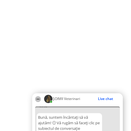
ȘOIMII Veterinari
Live chat
05:52
Bună, suntem încântați să vă
ajutăm! 🙂 Vă rugăm să faceți clic pe
subiectul de conversație