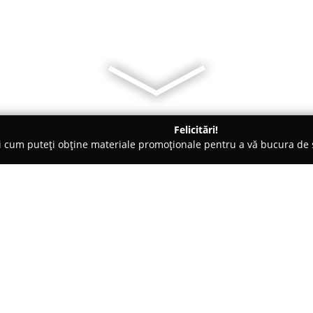
Felicitări!
ți cum puteți obține materiale promoționale pentru a vă bucura d
Veterinare, Stomatologie Veterinară - Bucureşti
Patrupet
Despre companie:
Localizată în București,
Patrup
specialitate orientată spre asig