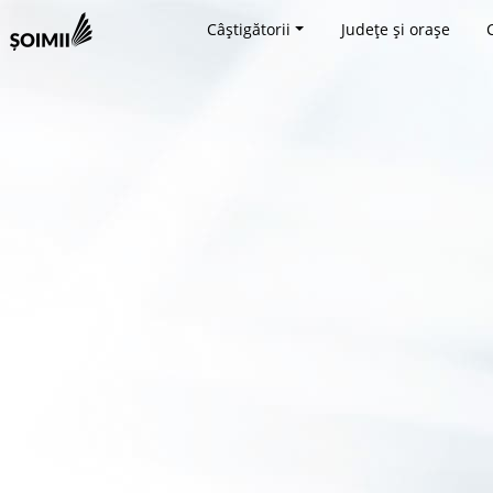
Câștigătorii
Județe și orașe