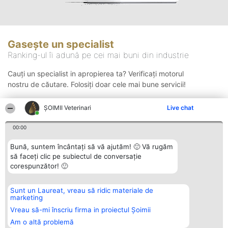
Gasește un specialist
Ranking-ul îi adună pe cei mai buni din industrie
Cauți un specialist in apropierea ta? Verificați motorul
nostru de căutare. Folosiți doar cele mai bune servicii!
ȘOIMII Veterinari
Live chat
Căutare
00:00
Bună, suntem încântați să vă ajutăm! 🙂 Vă rugăm
să faceți clic pe subiectul de conversație
corespunzător! 🙂
Sunt un Laureat, vreau să ridic materiale de
Organizator Ranking
Plebiscyt
Contact
marketing
BRIGHT SOLUTIONS BR SRL
Câștigătorii
Contact
Aleea Timisul De Sus 2 Bl. A30
Lista Tuturor
Vreau să-mi înscriu firma in proiectul Șoimii
Sc. A Et. 4 Ap. 13 Cod 061952
Laureaților
Am o altă problemă
București
Reguli