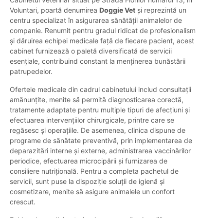
Voluntari, poartă denumirea
Doggie Vet
și reprezintă un
centru specializat în asigurarea sănătății animalelor de
companie. Renumit pentru gradul ridicat de profesionalism
și dăruirea echipei medicale față de fiecare pacient, acest
cabinet furnizează o paletă diversificată de servicii
esențiale, contribuind constant la menținerea bunăstării
patrupedelor.
Ofertele medicale din cadrul cabinetului includ consultații
amănunțite, menite să permită diagnosticarea corectă,
tratamente adaptate pentru multiple tipuri de afecțiuni și
efectuarea intervențiilor chirurgicale, printre care se
regăsesc și operațiile. De asemenea, clinica dispune de
programe de sănătate preventivă, prin implementarea de
deparazitări interne și externe, administrarea vaccinărilor
periodice, efectuarea microcipării și furnizarea de
consiliere nutrițională. Pentru a completa pachetul de
servicii, sunt puse la dispoziție soluții de igienă și
cosmetizare, menite să asigure animalele un confort
crescut.