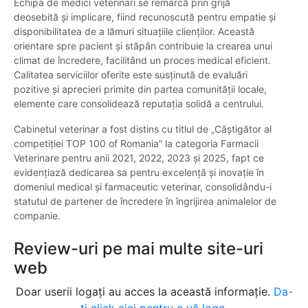
Echipa de medici veterinari se remarcă prin grijă
deosebită și implicare, fiind recunoscută pentru empatie și
disponibilitatea de a lămuri situațiile clienților. Această
orientare spre pacient și stăpân contribuie la crearea unui
climat de încredere, facilitând un proces medical eficient.
Calitatea serviciilor oferite este susținută de evaluări
pozitive și aprecieri primite din partea comunității locale,
elemente care consolidează reputația solidă a centrului.
Cabinetul veterinar a fost distins cu titlul de „Câștigător al
competiției TOP 100 of Romania” la categoria Farmacii
Veterinare pentru anii 2021, 2022, 2023 și 2025, fapt ce
evidențiază dedicarea sa pentru excelență și inovație în
domeniul medical și farmaceutic veterinar, consolidându-i
statutul de partener de încredere în îngrijirea animalelor de
companie.
Review-uri pe mai multe site-uri
web
Doar userii logați au acces la această informație.
Da-