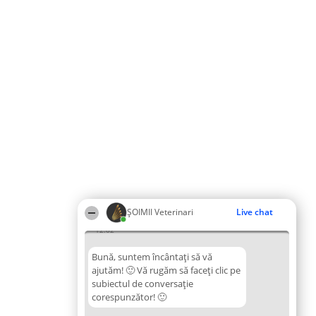
ȘOIMII Veterinari
Live chat
12:02
Bună, suntem încântați să vă
ajutăm! 🙂 Vă rugăm să faceți clic pe
subiectul de conversație
corespunzător! 🙂