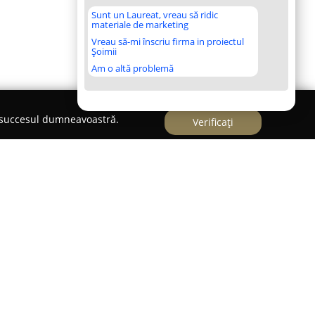
Sunt un Laureat, vreau să ridic
materiale de marketing
Vreau să-mi înscriu firma in proiectul
Șoimii
Am o altă problemă
e succesul dumneavoastră.
Verificați
ept
ă ca un punct de referință pentru îngrijirea și
ie în București, fiind recunoscut pentru
ervicii veterinare la standarde ridicate.
sat în Sectorul 5, pe strada Prelungirea Ghencea