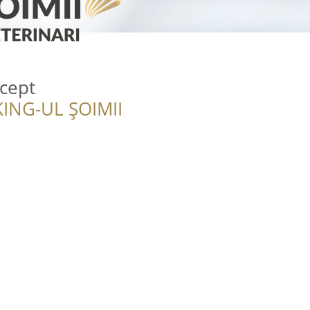
cept
ING-UL ȘOIMII