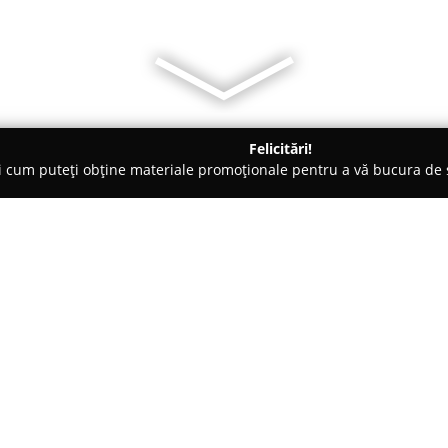
Felicitări!
ți cum puteți obține materiale promoționale pentru a vă bucura d
Veterinare, Stomatologie Veterinară - Bucureşti
Anima Vet Conc
Despre companie:
Anima Vet Concept
funcționeaz
sănătatea animalelor de compan
furnizarea unei game largi de s
Cabinetul veterinar este ampla
Arată mai multe >>