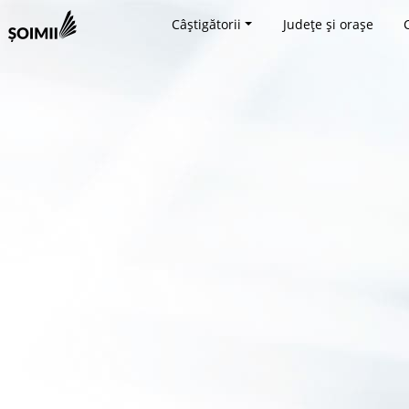
Câștigătorii
Județe și orașe