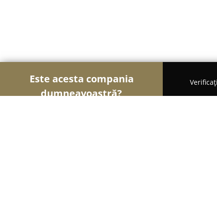
Este acesta compania
Verifica
dumneavoastră?
Șoimii Veterinari
Cabinete Veterinare, Farmacii 
Anima Vet Concept