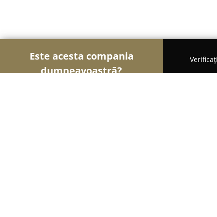
Este acesta compania
Verifica
dumneavoastră?
Șoimii Veterinari
Cabinete Veterinare, Farmacii 
Cris Elitevet Grup Srl
9.2
(21)