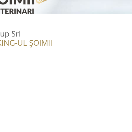
rup Srl
ING-UL ȘOIMII