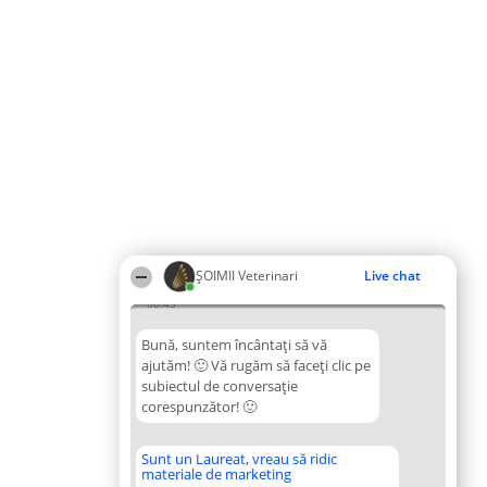
ȘOIMII Veterinari
Live chat
08:45
Bună, suntem încântați să vă
ajutăm! 🙂 Vă rugăm să faceți clic pe
subiectul de conversație
corespunzător! 🙂
Sunt un Laureat, vreau să ridic
materiale de marketing