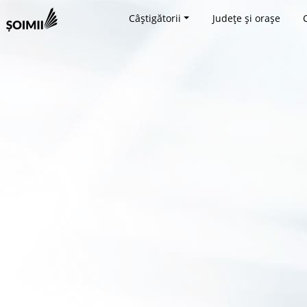
Câștigătorii
Județe și orașe