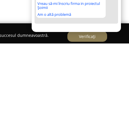
Vreau să-mi înscriu firma in proiectul
Șoimii
Am o altă problemă
e succesul dumneavoastră.
Verificați
p Srl
olonă 52B, în Sectorul 1,
Cris Elitevet Grup Srl
se
inar de încredere, recunoscut pentru serviciile
ră. Instituția are ca misiune promovarea sănătății
ompanie, punând accent pe tratamente adaptate
ântător.