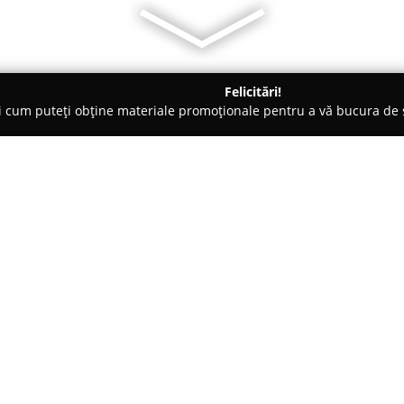
Felicitări!
ți cum puteți obține materiale promoționale pentru a vă bucura d
Veterinare, Stomatologie Veterinară - Bucureşti
Cris Elitevet Gru
Despre companie:
Situat în București, pe Strada P
remarcă drept un cabinet veter
veterinare de calitate superioa
și bunăstării animalelor de c
Arată mai multe >>
nevoilor fiecărui pacient necuv