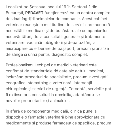
Localizat pe Șoseaua Iancului 19 în Sectorul 2 din
București,
PEDAVET
funcționează ca un centru complex
destinat îngrijirii animalelor de companie. Acest cabinet
veterinar reunește o multitudine de servicii care acoperă
necesitățile medicale și de bunăstare ale companionilor
necuvântători, de la consultații generale și tratamente
veterinare, vaccinări obligatorii și deparazitări, la
microcipare cu eliberare de pașaport, precum și analize
de sânge și urină pentru diagnostic complet.
Profesionalismul echipei de medici veterinari este
confirmat de standardele ridicate ale actului medical,
incluzând proceduri de specialitate, precum investigații
ecografice, stomatologie veterinară, intervenții
chirurgicale și servicii de urgență. Totodată, serviciile pot
fi extinse prin consulturi la domiciliu, adaptându-se
nevoilor proprietarilor și animalelor.
În afară de componenta medicală, clinica pune la
dispoziție o farmacie veterinară bine aprovizionată cu
medicamente și produse farmaceutice specifice, precum