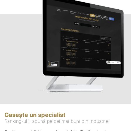
Gasește un specialist
Ranking-ul îi adună pe cei mai buni din industrie