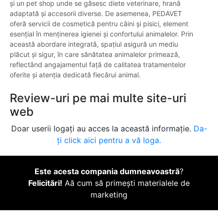
și un pet shop unde se găsesc diete veterinare, hrană
adaptată și accesorii diverse. De asemenea, PEDAVET
oferă servicii de cosmetică pentru câini și pisici, element
esențial în menținerea igienei și confortului animalelor. Prin
această abordare integrată, spațiul asigură un mediu
plăcut și sigur, în care sănătatea animalelor primează,
reflectând angajamentul față de calitatea tratamentelor
oferite și atenția dedicată fiecărui animal.
Review-uri pe mai multe site-uri
web
Doar userii logați au acces la această informație.
Da-
ți click aici pentru a vă loga.
Este acesta compania dumneavoastră
?
Felicitări!
Aă cum să primești materialele de
marketing