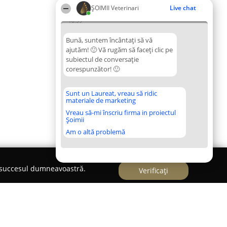
ȘOIMII Veterinari
Live chat
18:59
Bună, suntem încântați să vă
ajutăm! 🙂 Vă rugăm să faceți clic pe
subiectul de conversație
corespunzător! 🙂
Sunt un Laureat, vreau să ridic
materiale de marketing
Vreau să-mi înscriu firma in proiectul
Șoimii
Am o altă problemă
e succesul dumneavoastră.
Verificați
ddels