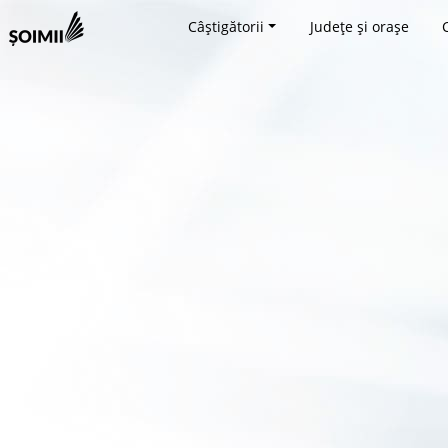
Câștigătorii
Județe și orașe