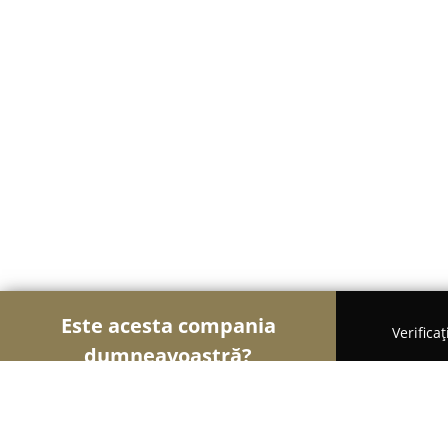
Este acesta compania
Verifica
dumneavoastră?
Șoimii Veterinari
Cabinete Veterinare, Farmacii 