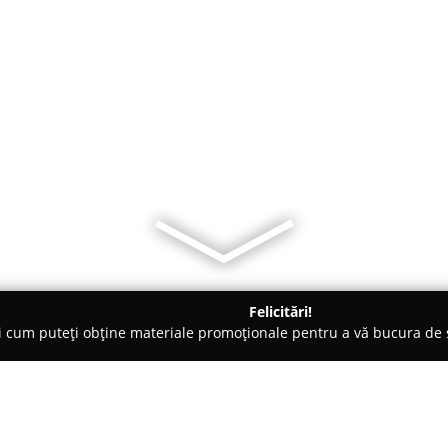
Felicitări!
ți cum puteți obține materiale promoționale pentru a vă bucura d
Veterinare, Stomatologie Veterinară - Bucureşti
Pet-shop Mr.Cu