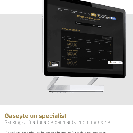
Gasește un specialist
Ranking-ul îi adună pe cei mai buni din industrie
Cauți un specialist in apropierea ta? Verificați motorul