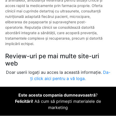
a animalelor, ambulanță veterinară pentru situații critice și
acces rapid la medicamente prin farmacia proprie. Oferta
clinicii mai cuprinde detartraj cu ultrasunete, consultanță
nutrițională adaptată fiecărui pacient, microcipare,
eliberarea de pașapoarte și supraveghere post-
operatorie. Reputația clinicii se consolidează datorită
abordării integrate a sănătății, care acoperă prevenția,
tratamentele complexe și recuperarea, precum și datorită
implicării echipei.
Review-uri pe mai multe site-uri
web
Doar userii logați au acces la această informație.
Da-
ți click aici pentru a vă loga.
Este acesta compania dumneavoastră
?
Felicitări!
Aă cum să primești materialele de
marketing