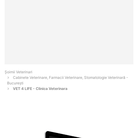
Șoimii Veterinari
Cabinete Veterinare, Farmacii Veterinare, Stomatologie Veterinară -
Bucureşti
VET 4 LIFE - Clinica Veterinara