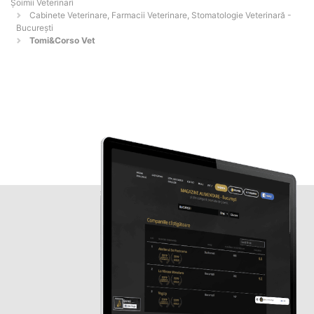
Șoimii Veterinari
Cabinete Veterinare, Farmacii Veterinare, Stomatologie Veterinară -
Bucureşti
Tomi&Corso Vet