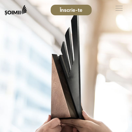
Înscrie-te