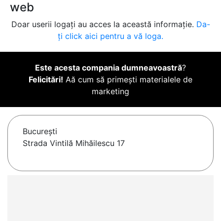
web
Doar userii logați au acces la această informație.
Da-
ți click aici pentru a vă loga.
Este acesta compania dumneavoastră
?
Felicitări!
Aă cum să primești materialele de
marketing
Bucureşti
Strada Vintilă Mihăilescu 17