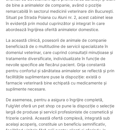
de bine a animalelor de companie, având o poziție
remarcabilă în sectorul medicinii veterinare din București.
Situat pe Strada Poiana cu Aluni nr. 2, acest cabinet iese
în evidență prin modul cuprinzător și integrat în care
abordează îngrijirea oferită animalelor domestice.
La această clinică, posesorii de animale de companie
beneficiază de o multitudine de servicii specializate în
domeniul veterinar, care cuprind consultații minuțioase și
tratamente diversificate, individualizate în funcție de
nevoile specifice ale fiecărui pacient. Grija constantă
pentru confortul și sănătatea animalelor se reflectă și prin
facilitățile suplimentare puse la dispoziție: există o
farmacie veterinară bine echipată cu medicamente și
suplimente necesare.
De asemenea, pentru a asigura o îngrijire completă,
FulgVet oferă un pet shop ce pune la dispoziție o selecție
largă de produse și servicii profesioniste de cosmetică și
frizerie canină. Această ofertă complexă, integrată sub
același acoperiș, constituie un beneficiu semnificativ,