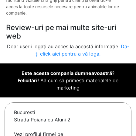
facilitând vizitele fără griji pentru clienți și oferindu-le
acces la toate resursele necesare pentru animalele lor de
companie.
Review-uri pe mai multe site-uri
web
Doar userii logați au acces la această informație.
Da-
ți click aici pentru a vă loga.
Este acesta compania dumneavoastră
?
Felicitări!
Aă cum să primești materialele de
marketing
Bucureşti
Strada Poiana cu Aluni 2
Vezi profilul firmei pe