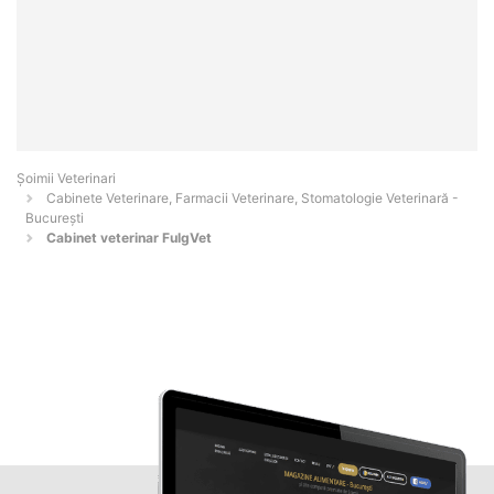
Șoimii Veterinari
Cabinete Veterinare, Farmacii Veterinare, Stomatologie Veterinară -
Bucureşti
Cabinet veterinar FulgVet