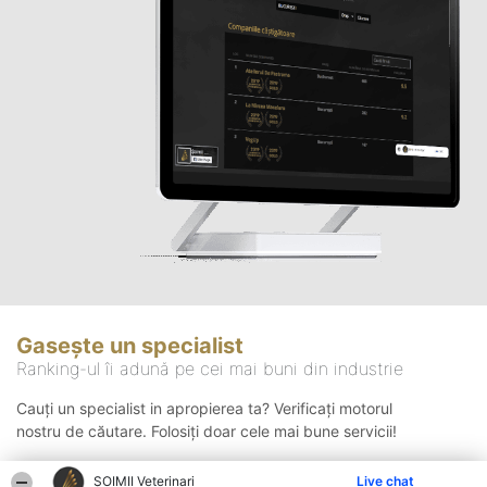
Gasește un specialist
Ranking-ul îi adună pe cei mai buni din industrie
Cauți un specialist in apropierea ta? Verificați motorul
nostru de căutare. Folosiți doar cele mai bune servicii!
ȘOIMII Veterinari
Live chat