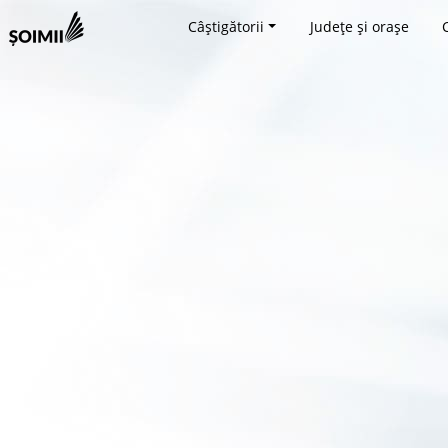
Câștigătorii
Județe și orașe