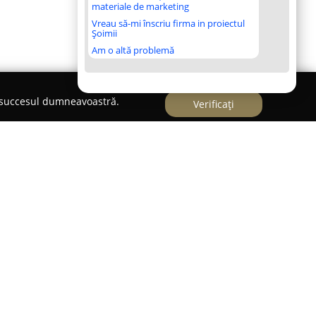
materiale de marketing
Vreau să-mi înscriu firma in proiectul
Șoimii
Am o altă problemă
e succesul dumneavoastră.
Verificați
t Veterinar
r cu o prezență solidă în București, situat în
ozitatea și dedicația sa în domeniul îngrijirii
ivitatea sa, combină o pasiune autentică pentru
tențe medicale avansate, punând accent pe
are de calitate.