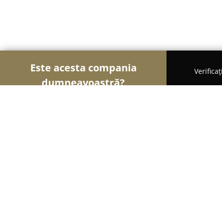
Este acesta compania
Verifica
dumneavoastră?
Șoimii Veterinari
Cabinete Veterinare, Farmacii 
Isravet - Cabinet Veterinar