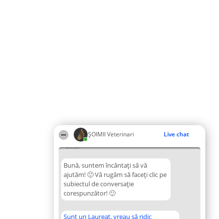
ȘOIMII Veterinari
Live chat
09:30
Bună, suntem încântați să vă
ajutăm! 🙂 Vă rugăm să faceți clic pe
subiectul de conversație
corespunzător! 🙂
Sunt un Laureat, vreau să ridic