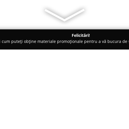
Felicitări!
ți cum puteți obține materiale promoționale pentru a vă bucura d
Veterinare, Stomatologie Veterinară - Bucureşti
Isravet - Cabine
Despre companie:
Isravet
este un cabinet veterina
Sectorul 3, cunoscut pentru seri
animalelor de companie. În act
animalele domestice cu compe
Arată mai multe >>
furnizarea unor servicii veterin