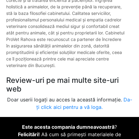
corecte și la tratarea eficientă a pacienților. Îngrijirea
holistică a animalelor, de la prevenție până la recuperare,
stă la baza filosofiei cabinetului. Calitatea serviciilor,
profesionalismul personalului medical și empatia cadrelor
veterinare consolidează mediul sigur și confortabil creat
atât pentru animale, cât și pentru proprietarii lor. Cabinetul
ProVet Rahova este recunoscut ca partener de încredere
în asigurarea sănătății animalelor din zonă, datorită
promptitudinii și eficienței soluțiilor medicale oferite, ceea
ce îl poziționează printre cele mai apreciate centre
veterinare din București.
Review-uri pe mai multe site-uri
web
Doar userii logați au acces la această informație.
Da-
ți click aici pentru a vă loga.
Este acesta compania dumneavoastră
?
Felicitări!
Aă cum să primești materialele de