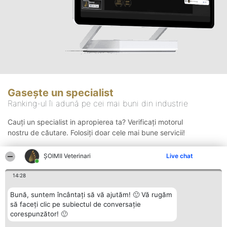
Gasește un specialist
Ranking-ul îi adună pe cei mai buni din industrie
Cauți un specialist in apropierea ta? Verificați motorul
nostru de căutare. Folosiți doar cele mai bune servicii!
ȘOIMII Veterinari
Live chat
Căutare
14:28
Bună, suntem încântați să vă ajutăm! 🙂 Vă rugăm
să faceți clic pe subiectul de conversație
corespunzător! 🙂