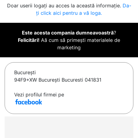
Doar userii logați au acces la această informație.
Da-
ți click aici pentru a vă loga.
Este acesta compania dumneavoastră
?
Felicitări!
Aă cum să primești materialele de
marketing
Bucureşti
94F9+XW București Bucuresti 041831
Vezi profilul firmei pe