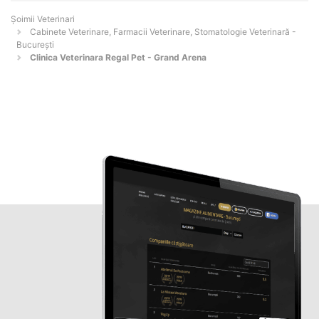
Șoimii Veterinari
Cabinete Veterinare, Farmacii Veterinare, Stomatologie Veterinară -
Bucureşti
Clinica Veterinara Regal Pet - Grand Arena