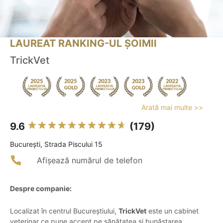
LAUREAT RANKING-UL ȘOIMII
TrickVet
Arată mai multe >>
9.6
(179)
Bucureşti, Strada Piscului 15
Afișează numărul de telefon
Despre companie:
Localizat în centrul Bucureștiului,
TrickVet
este un cabinet
veterinar ce pune accent pe sănătatea și bunăstarea