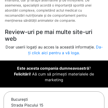
intensivă, dar și terapii alternative și de întreținere. De
asemenea, specialiștii acordă o importanță sporită unei
abordări complexe, completând actul medical cu
recomandări nutriționale și de comportament pentru
menținerea sănătății animalelor de companie.
Review-uri pe mai multe site-uri
web
Doar userii logați au acces la această informație.
Da-
ți click aici pentru a vă loga.
Este acesta compania dumneavoastră
?
Felicitări!
Aă cum să primești materialele de
marketing
Bucureşti
Strada Piscului 15