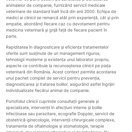
animalelor de companie, furnizând servicii medicale
veterinare de standard înalt încă din anii 2000. Echipa de
medici ai clinicii se remarcă atât prin experiență, cât și prin
empatie, abordând fiecare caz cu devotament pentru
medicina veterinară și grijă față de fiecare pacient în
parte.
Rapiditatea în diagnosticare și eficiența tratamentelor
oferite sunt susținute de un management riguros,
tehnologii moderne și existența unui laborator propriu,
aspecte ce contribuie la recunoașterea clinicii pe piața
veterinară din România. Acest context permite acordarea
unui pachet complet de servicii pentru prevenția,
diagnosticarea și tratarea bolilor, asigurând astfel îngrijiri
individualizate fiecărui animal de companie.
Portofoliul clinicii cuprinde consultații generale și
specializate, intervenții în afecțiuni interne și bolile
infecțioase sau parazitare, ecografie Doppler, servicii de
obstetrică-ginecologie, intervenții chirurgicale complexe,
tratamente de oftalmologie și stomatologie, terapie