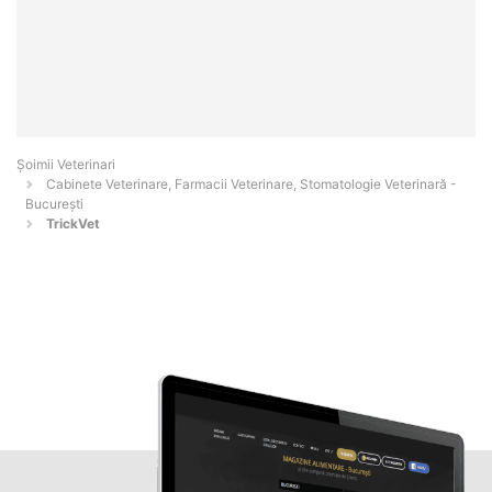
Șoimii Veterinari
Cabinete Veterinare, Farmacii Veterinare, Stomatologie Veterinară -
Bucureşti
TrickVet