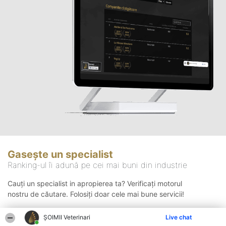
Gasește un specialist
Ranking-ul îi adună pe cei mai buni din industrie
Cauți un specialist in apropierea ta? Verificați motorul
nostru de căutare. Folosiți doar cele mai bune servicii!
ȘOIMII Veterinari
Live chat