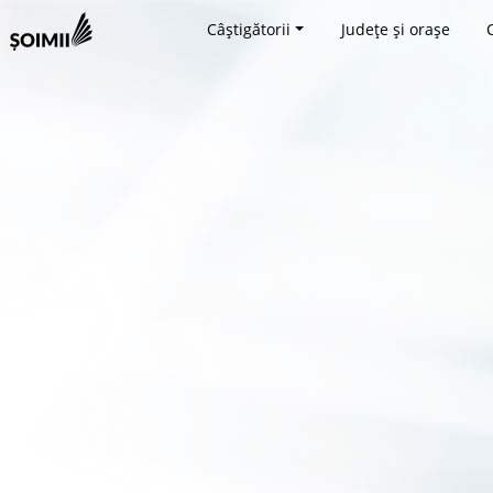
Câștigătorii
Județe și orașe