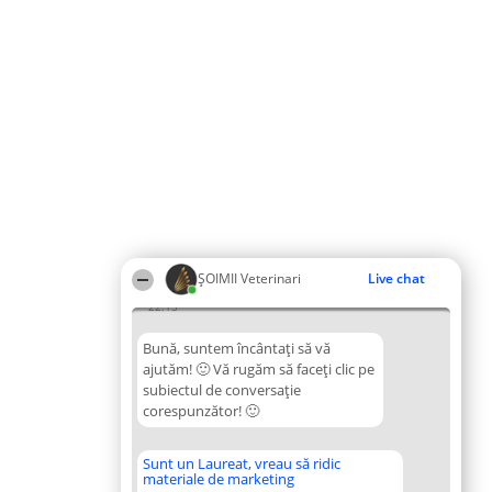
ȘOIMII Veterinari
Live chat
22:15
Bună, suntem încântați să vă
ajutăm! 🙂 Vă rugăm să faceți clic pe
subiectul de conversație
corespunzător! 🙂
Sunt un Laureat, vreau să ridic
materiale de marketing