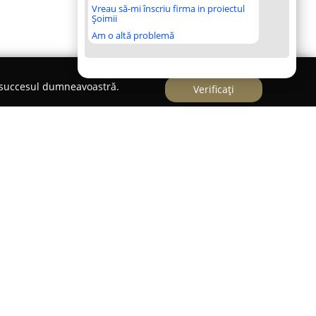
Vreau să-mi înscriu firma in proiectul
Șoimii
Am o altă problemă
e succesul dumneavoastră.
Verificați
net veterinar cu o activitate intensă, poziționat
resa Strada Oteșani 71. Activ din anul 2012, încă
tație solidă ca partener demn de încredere pentru
 de bine a animalelor de companie. Cabinetul pune
 de servicii medical-veterinare, abordând fiecare
jă.