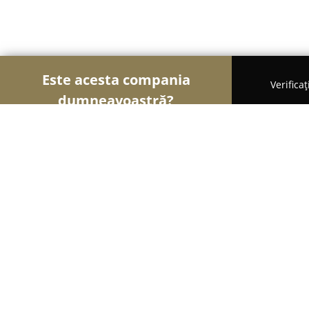
Este acesta compania
Verifica
dumneavoastră?
Șoimii Veterinari
Cabinete Veterinare, Farmacii 
Doctor Rolly
9.7
(185)