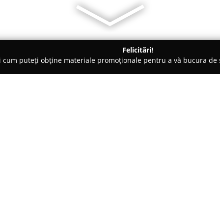
Felicitări!
ți cum puteți obține materiale promoționale pentru a vă bucura d
Veterinare, Stomatologie Veterinară - Bucureşti
Doctor Rolly
Despre companie:
Doctor Rolly
reprezintă un cabi
în centrul Bucureștiului, la ad
de la debut a construit o repu
menținerea sănătății și stării
Arată mai multe >>
la dispoziție o paletă completă
situație cu profesionalism și gri