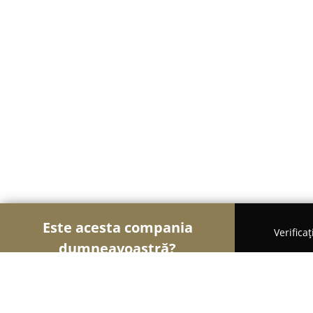
Este acesta compania
Verifica
dumneavoastră?
Șoimii Veterinari
Cabinete Veterinare, Farmacii 