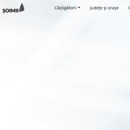
Câștigătorii
Județe și orașe