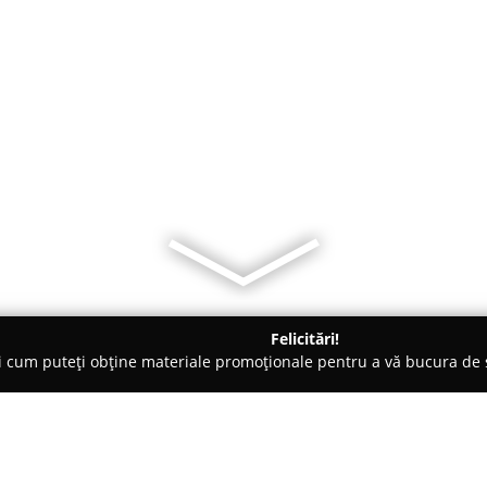
Felicitări!
ți cum puteți obține materiale promoționale pentru a vă bucura d
Veterinare, Stomatologie Veterinară - Bucureşti
FARMAPIROUA 