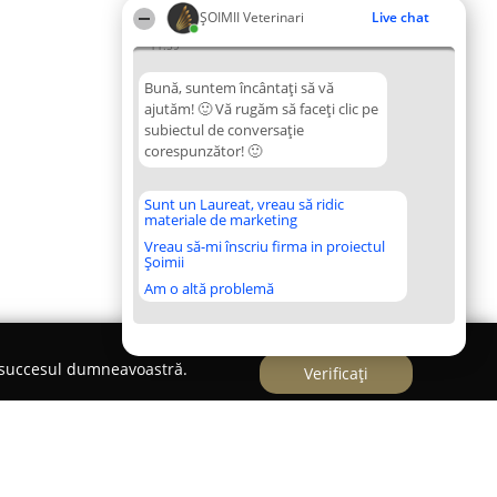
ȘOIMII Veterinari
Live chat
11:59
Bună, suntem încântați să vă
ajutăm! 🙂 Vă rugăm să faceți clic pe
subiectul de conversație
corespunzător! 🙂
Sunt un Laureat, vreau să ridic
materiale de marketing
Vreau să-mi înscriu firma in proiectul
Șoimii
Am o altă problemă
e succesul dumneavoastră.
Verificați
/ APIROUA