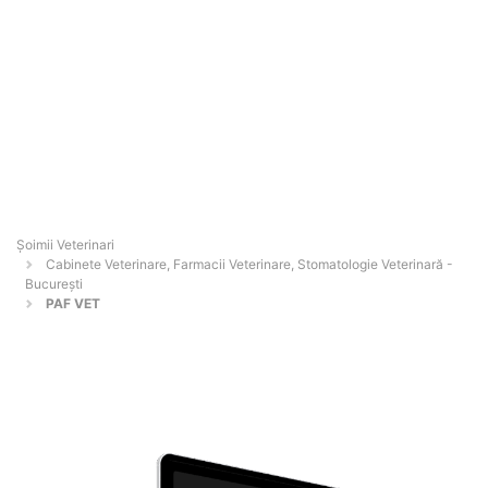
Șoimii Veterinari
Cabinete Veterinare, Farmacii Veterinare, Stomatologie Veterinară -
Bucureşti
PAF VET