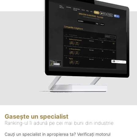
Gasește un specialist
Ranking-ul îi adună pe cei mai buni din industrie
Cauți un specialist in apropierea ta? Verificați motorul