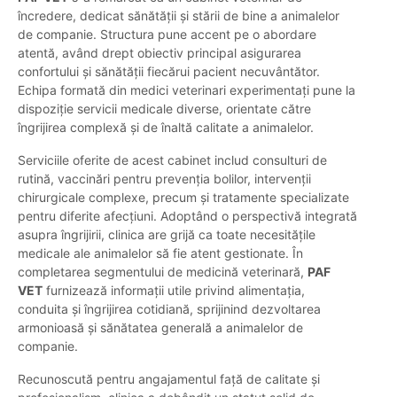
încredere, dedicat sănătății și stării de bine a animalelor
de companie. Structura pune accent pe o abordare
atentă, având drept obiectiv principal asigurarea
confortului și sănătății fiecărui pacient necuvântător.
Echipa formată din medici veterinari experimentați pune la
dispoziție servicii medicale diverse, orientate către
îngrijirea complexă și de înaltă calitate a animalelor.
Serviciile oferite de acest cabinet includ consulturi de
rutină, vaccinări pentru prevenția bolilor, intervenții
chirurgicale complexe, precum și tratamente specializate
pentru diferite afecțiuni. Adoptând o perspectivă integrată
asupra îngrijirii, clinica are grijă ca toate necesitățile
medicale ale animalelor să fie atent gestionate. În
completarea segmentului de medicină veterinară,
PAF
VET
furnizează informații utile privind alimentația,
conduita și îngrijirea cotidiană, sprijinind dezvoltarea
armonioasă și sănătatea generală a animalelor de
companie.
Recunoscută pentru angajamentul față de calitate și