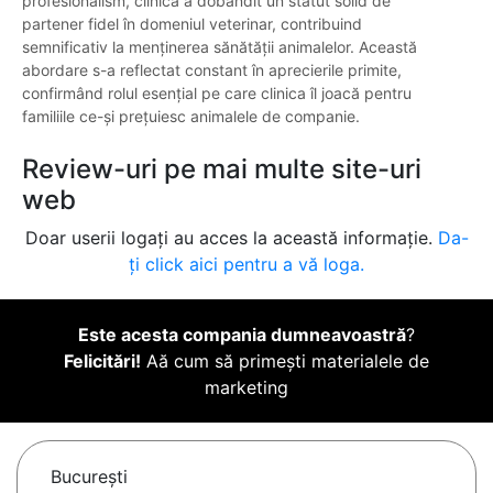
profesionalism, clinica a dobândit un statut solid de
partener fidel în domeniul veterinar, contribuind
semnificativ la menținerea sănătății animalelor. Această
abordare s-a reflectat constant în aprecierile primite,
confirmând rolul esențial pe care clinica îl joacă pentru
familiile ce-și prețuiesc animalele de companie.
Review-uri pe mai multe site-uri
web
Doar userii logați au acces la această informație.
Da-
ți click aici pentru a vă loga.
Este acesta compania dumneavoastră
?
Felicitări!
Aă cum să primești materialele de
marketing
Bucureşti