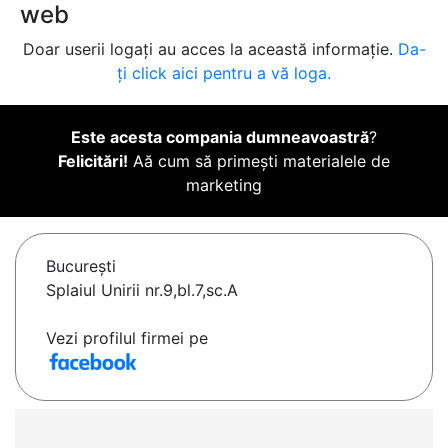
web
Doar userii logați au acces la această informație.
Da-
ți click aici pentru a vă loga.
Este acesta compania dumneavoastră
?
Felicitări!
Aă cum să primești materialele de
marketing
Bucureşti
Splaiul Unirii nr.9,bl.7,sc.A
Vezi profilul firmei pe