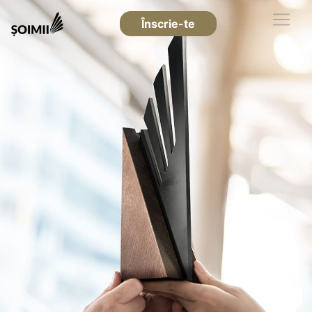
Înscrie-te