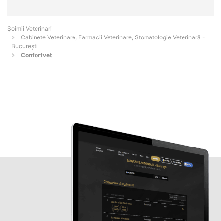
Șoimii Veterinari
Cabinete Veterinare, Farmacii Veterinare, Stomatologie Veterinară -
Bucureşti
Confortvet