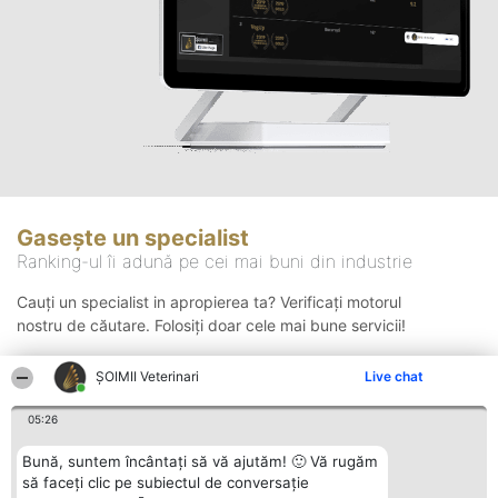
Gasește un specialist
Ranking-ul îi adună pe cei mai buni din industrie
Cauți un specialist in apropierea ta? Verificați motorul
nostru de căutare. Folosiți doar cele mai bune servicii!
ȘOIMII Veterinari
Live chat
Căutare
05:26
Bună, suntem încântați să vă ajutăm! 🙂 Vă rugăm
să faceți clic pe subiectul de conversație