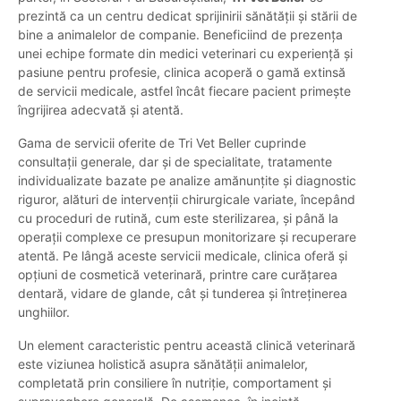
prezintă ca un centru dedicat sprijinirii sănătății și stării de
bine a animalelor de companie. Beneficiind de prezența
unei echipe formate din medici veterinari cu experiență și
pasiune pentru profesie, clinica acoperă o gamă extinsă
de servicii medicale, astfel încât fiecare pacient primește
îngrijirea adecvată și atentă.
Gama de servicii oferite de Tri Vet Beller cuprinde
consultații generale, dar și de specialitate, tratamente
individualizate bazate pe analize amănunțite și diagnostic
riguror, alături de intervenții chirurgicale variate, începând
cu proceduri de rutină, cum este sterilizarea, și până la
operații complexe ce presupun monitorizare și recuperare
atentă. Pe lângă aceste servicii medicale, clinica oferă și
opțiuni de cosmetică veterinară, printre care curățarea
dentară, vidare de glande, cât și tunderea și întreținerea
unghiilor.
Un element caracteristic pentru această clinică veterinară
este viziunea holistică asupra sănătății animalelor,
completată prin consiliere în nutriție, comportament și