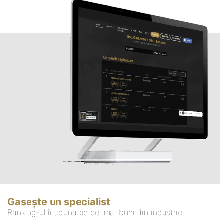
Gasește un specialist
Ranking-ul îi adună pe cei mai buni din industrie