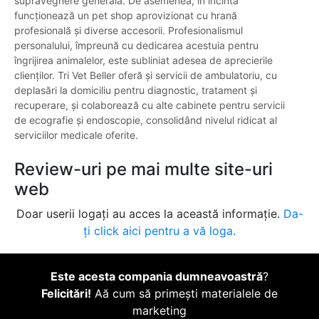
supraveghere generală. De asemenea, în incintă
funcționează un pet shop aprovizionat cu hrană
profesională și diverse accesorii. Profesionalismul
personalului, împreună cu dedicarea acestuia pentru
îngrijirea animalelor, este subliniat adesea de aprecierile
clienților. Tri Vet Beller oferă și servicii de ambulatoriu, cu
deplasări la domiciliu pentru diagnostic, tratament și
recuperare, și colaborează cu alte cabinete pentru servicii
de ecografie și endoscopie, consolidând nivelul ridicat al
serviciilor medicale oferite.
Review-uri pe mai multe site-uri
web
Doar userii logați au acces la această informație.
Da-
ți click aici pentru a vă loga.
Este acesta compania dumneavoastră
?
Felicitări!
Aă cum să primești materialele de
marketing