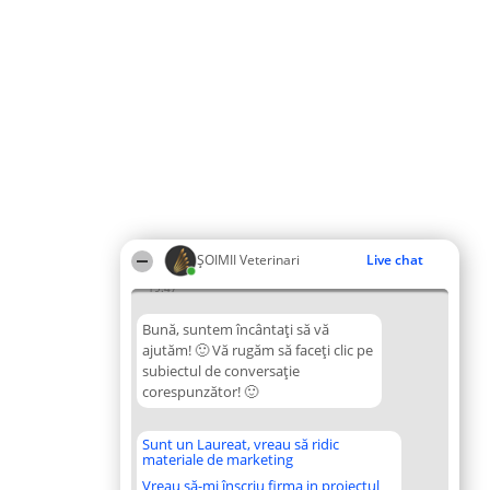
ȘOIMII Veterinari
Live chat
19:47
Bună, suntem încântați să vă
ajutăm! 🙂 Vă rugăm să faceți clic pe
subiectul de conversație
corespunzător! 🙂
Sunt un Laureat, vreau să ridic
materiale de marketing
Vreau să-mi înscriu firma in proiectul