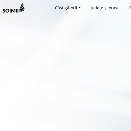
Câștigătorii
Județe și orașe