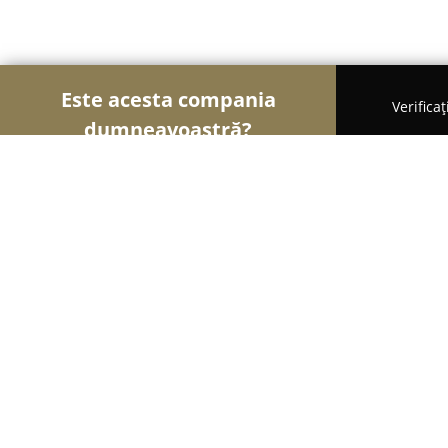
Este acesta compania
Verifica
dumneavoastră?
Șoimii Veterinari
Cabinete Veterinare, Farmacii 
Ortovet clinica veterinară
8.7
(622)