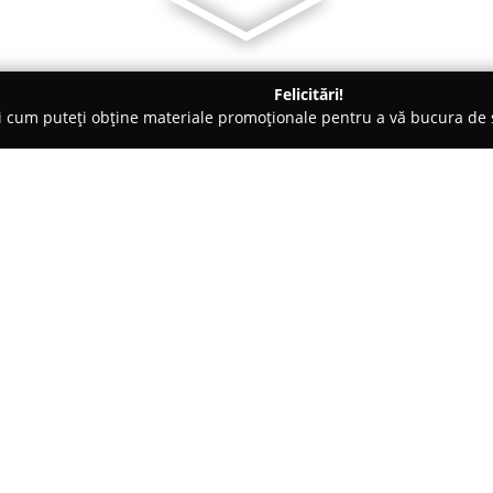
Felicitări!
ți cum puteți obține materiale promoționale pentru a vă bucura d
Veterinare, Stomatologie Veterinară - Bucureşti
Ortovet clinica 
Despre companie:
Ortovet clinica veterinară
, sit
sănătății animalelor de compa
acestora. Echipată cu un colect
profesionalism, clinica pune la 
Arată mai multe >>
medicale veterinare. Printre sp
imagistică avansată, precum eco
investigații ca ECG-ul și endos