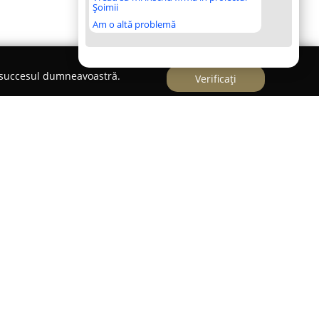
Șoimii
Am o altă problemă
e succesul dumneavoastră.
Verificați
veterinară
uată în București, joacă un rol major în domeniul
nie, orientându-se constant spre bunăstarea
iv de medici veterinari cu experiență și
dispoziție o varietate extensivă de servicii
ecializările principale se regăsesc proceduri de
grafia și radiologia, cărora li se adaugă
copia, importante în stabilirea unor diagnostice