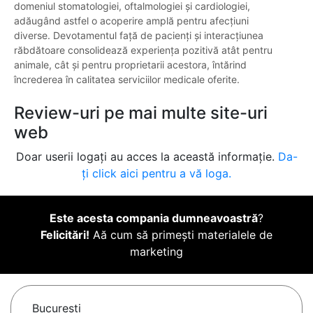
domeniul stomatologiei, oftalmologiei și cardiologiei,
adăugând astfel o acoperire amplă pentru afecțiuni
diverse. Devotamentul față de pacienți și interacțiunea
răbdătoare consolidează experiența pozitivă atât pentru
animale, cât și pentru proprietarii acestora, întărind
încrederea în calitatea serviciilor medicale oferite.
Review-uri pe mai multe site-uri
web
Doar userii logați au acces la această informație.
Da-
ți click aici pentru a vă loga.
Este acesta compania dumneavoastră
?
Felicitări!
Aă cum să primești materialele de
marketing
Bucureşti