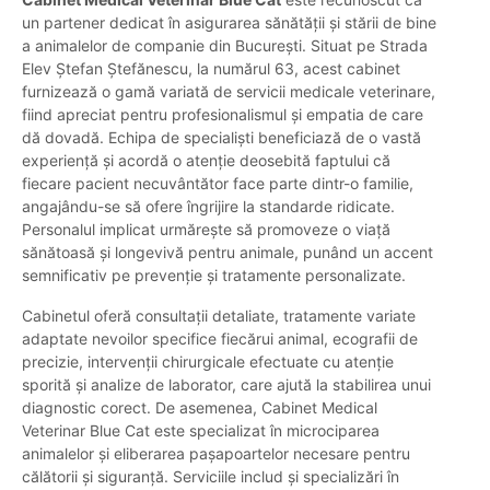
un partener dedicat în asigurarea sănătății și stării de bine
a animalelor de companie din București. Situat pe Strada
Elev Ștefan Ștefănescu, la numărul 63, acest cabinet
furnizează o gamă variată de servicii medicale veterinare,
fiind apreciat pentru profesionalismul și empatia de care
dă dovadă. Echipa de specialiști beneficiază de o vastă
experiență și acordă o atenție deosebită faptului că
fiecare pacient necuvântător face parte dintr-o familie,
angajându-se să ofere îngrijire la standarde ridicate.
Personalul implicat urmărește să promoveze o viață
sănătoasă și longevivă pentru animale, punând un accent
semnificativ pe prevenție și tratamente personalizate.
Cabinetul oferă consultații detaliate, tratamente variate
adaptate nevoilor specifice fiecărui animal, ecografii de
precizie, intervenții chirurgicale efectuate cu atenție
sporită și analize de laborator, care ajută la stabilirea unui
diagnostic corect. De asemenea, Cabinet Medical
Veterinar Blue Cat este specializat în microciparea
animalelor și eliberarea pașapoartelor necesare pentru
călătorii și siguranță. Serviciile includ și specializări în