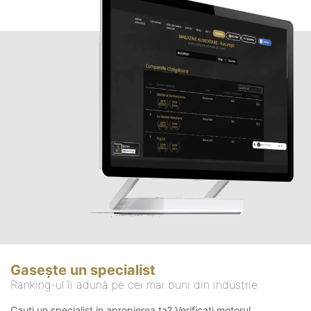
Gasește un specialist
Ranking-ul îi adună pe cei mai buni din industrie
Cauți un specialist in apropierea ta? Verificați motorul