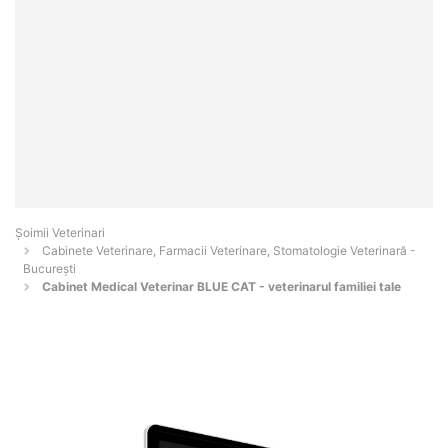
Șoimii Veterinari
Cabinete Veterinare, Farmacii Veterinare, Stomatologie Veterinară -
Bucureşti
Cabinet Medical Veterinar BLUE CAT - veterinarul familiei tale