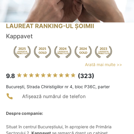
LAUREAT RANKING-UL ȘOIMII
Kappavet
Arată mai multe >>
9.8
(323)
Bucureşti, Strada Chiristigiilor nr 4, bloc P36C, parter
Afișează numărul de telefon
Despre companie:
Situat în centrul Bucureștiului, în apropiere de Primăria
Sectorului 2,
Kappavet
se remarcă drept un cabinet