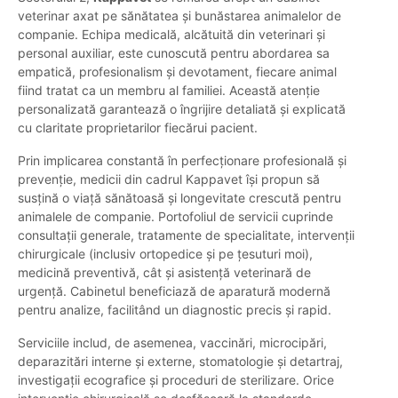
veterinar axat pe sănătatea și bunăstarea animalelor de
companie. Echipa medicală, alcătuită din veterinari și
personal auxiliar, este cunoscută pentru abordarea sa
empatică, profesionalism și devotament, fiecare animal
fiind tratat ca un membru al familiei. Această atenție
personalizată garantează o îngrijire detaliată și explicată
cu claritate proprietarilor fiecărui pacient.
Prin implicarea constantă în perfecționare profesională și
prevenție, medicii din cadrul Kappavet își propun să
susțină o viață sănătoasă și longevitate crescută pentru
animalele de companie. Portofoliul de servicii cuprinde
consultații generale, tratamente de specialitate, intervenții
chirurgicale (inclusiv ortopedice și pe țesuturi moi),
medicină preventivă, cât și asistență veterinară de
urgență. Cabinetul beneficiază de aparatură modernă
pentru analize, facilitând un diagnostic precis și rapid.
Serviciile includ, de asemenea, vaccinări, microcipări,
deparazitări interne și externe, stomatologie și detartraj,
investigații ecografice și proceduri de sterilizare. Orice