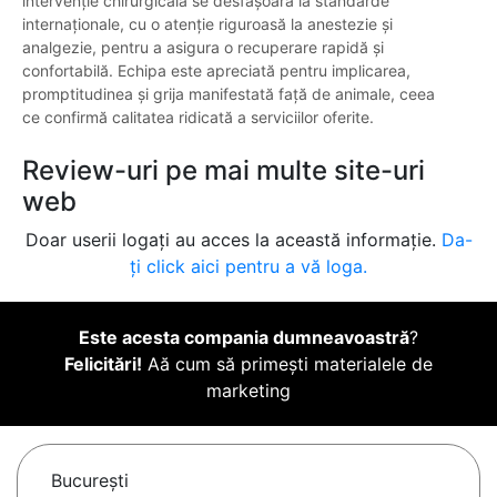
intervenție chirurgicală se desfășoară la standarde
internaționale, cu o atenție riguroasă la anestezie și
analgezie, pentru a asigura o recuperare rapidă și
confortabilă. Echipa este apreciată pentru implicarea,
promptitudinea și grija manifestată față de animale, ceea
ce confirmă calitatea ridicată a serviciilor oferite.
Review-uri pe mai multe site-uri
web
Doar userii logați au acces la această informație.
Da-
ți click aici pentru a vă loga.
Este acesta compania dumneavoastră
?
Felicitări!
Aă cum să primești materialele de
marketing
Bucureşti