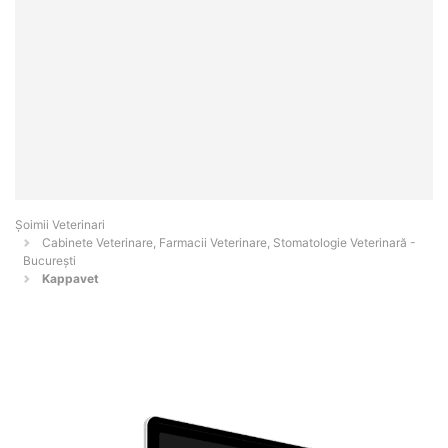
Șoimii Veterinari
Cabinete Veterinare, Farmacii Veterinare, Stomatologie Veterinară -
Bucureşti
Kappavet