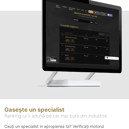
Gasește un specialist
Ranking-ul îi adună pe cei mai buni din industrie
Cauți un specialist in apropierea ta? Verificați motorul