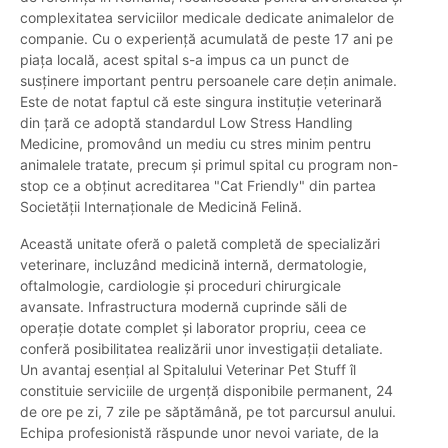
complexitatea serviciilor medicale dedicate animalelor de
companie. Cu o experiență acumulată de peste 17 ani pe
piața locală, acest spital s-a impus ca un punct de
susținere important pentru persoanele care dețin animale.
Este de notat faptul că este singura instituție veterinară
din țară ce adoptă standardul Low Stress Handling
Medicine, promovând un mediu cu stres minim pentru
animalele tratate, precum și primul spital cu program non-
stop ce a obținut acreditarea "Cat Friendly" din partea
Societății Internaționale de Medicină Felină.
Această unitate oferă o paletă completă de specializări
veterinare, incluzând medicină internă, dermatologie,
oftalmologie, cardiologie și proceduri chirurgicale
avansate. Infrastructura modernă cuprinde săli de
operație dotate complet și laborator propriu, ceea ce
conferă posibilitatea realizării unor investigații detaliate.
Un avantaj esențial al Spitalului Veterinar Pet Stuff îl
constituie serviciile de urgență disponibile permanent, 24
de ore pe zi, 7 zile pe săptămână, pe tot parcursul anului.
Echipa profesionistă răspunde unor nevoi variate, de la