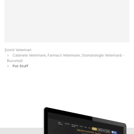
Șoimii Veterinari
Cabinete Veterinare, Farmacii Veterinare, Stomatologie Veterinară -
Bucureşti
Pet Stuff