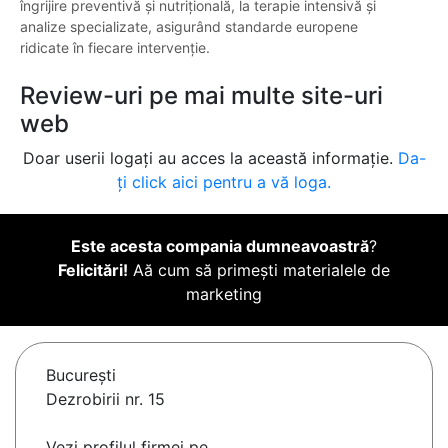
îngrijire preventivă și nutrițională, la terapie intensivă și
analize specializate, asigurând standarde europene
ridicate în fiecare intervenție.
Review-uri pe mai multe site-uri
web
Doar userii logați au acces la această informație.
Da-
ți click aici pentru a vă loga.
Este acesta compania dumneavoastră
?
Felicitări!
Aă cum să primești materialele de
marketing
Bucureşti
Dezrobirii nr. 15
Vezi profilul firmei pe