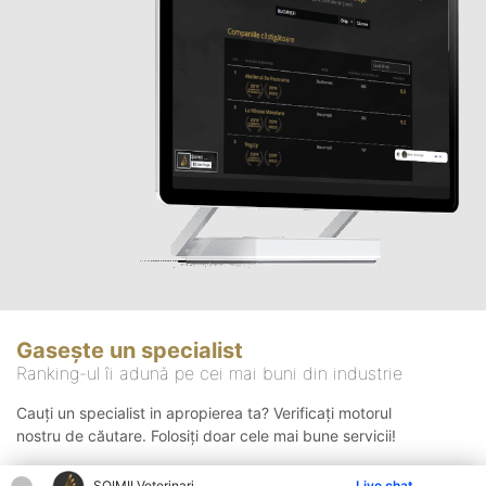
Gasește un specialist
Ranking-ul îi adună pe cei mai buni din industrie
Cauți un specialist in apropierea ta? Verificați motorul
nostru de căutare. Folosiți doar cele mai bune servicii!
ȘOIMII Veterinari
Live chat