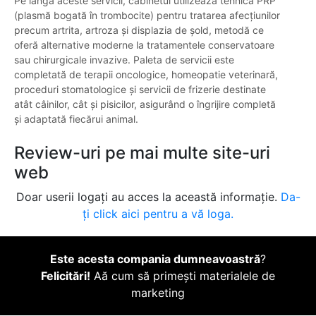
Pe lângă aceste servicii, cabinetul utilizează tehnica PRP
(plasmă bogată în trombocite) pentru tratarea afecțiunilor
precum artrita, artroza și displazia de șold, metodă ce
oferă alternative moderne la tratamentele conservatoare
sau chirurgicale invazive. Paleta de servicii este
completată de terapii oncologice, homeopatie veterinară,
proceduri stomatologice și servicii de frizerie destinate
atât câinilor, cât și pisicilor, asigurând o îngrijire completă
și adaptată fiecărui animal.
Review-uri pe mai multe site-uri
web
Doar userii logați au acces la această informație.
Da-
ți click aici pentru a vă loga.
Este acesta compania dumneavoastră
?
Felicitări!
Aă cum să primești materialele de
marketing