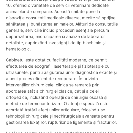
10, oferind o varietate de servicii veterinare dedicate
animalelor de companie. Această unitate pune la
dispoziție consultații medicale diverse, menite să sprijine
sănătatea și bunăstarea animalelor. Alături de consultațiile
generale, serviciile includ proceduri esențiale precum
deparazitarea, microciparea și analize de laborator
detaliate, cuprinzând investigații de tip biochimic și
hematologic.
Cabinetul este dotat cu facilități moderne, ce permit
efectuarea de ecografii, laserterapie și fizioterapie cu
ultrasunete, pentru asigurarea unor diagnostice exacte și
a unui proces eficient de recuperare. În privința
intervențiilor chirurgicale, clinica se remarcă prin
abordarea atât a chirurgiei clasice, cât și a celei
ortopedice, incluzând operații de chirurgie osoasă și
metode de termocauterizare. O atenție specială este
acordată tratării afecțiunilor articulare, folosindu-se
tehnologii chirurgicale și nechirurgicale avansate pentru
gestionarea luxațiilor, rupturilor de ligamente și fracturilor.