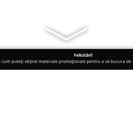
Felicitări!
ți cum puteți obține materiale promoționale pentru a vă bucura d
Veterinare, Stomatologie Veterinară - Bucureşti
Bria Vet
Despre companie:
Bria Vet
este un cabinet veterin
Bucureștiului, care acordă o at