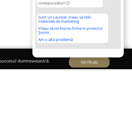
corespunzător! 🙂
Sunt un Laureat, vreau să ridic
materiale de marketing
Vreau să-mi înscriu firma in proiectul
Șoimii
Am o altă problemă
e succesul dumneavoastră.
Verificați
ar modern localizat în Sectorul 6 al
enție deosebită sănătății și confortului animalelor