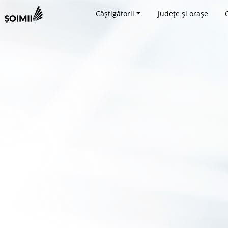
Câștigătorii
Județe și orașe