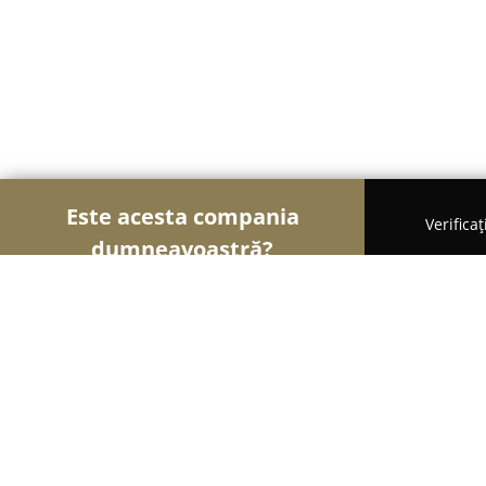
Este acesta compania
Verifica
dumneavoastră?
Șoimii Veterinari
Cabinete Veterinare, Farmacii 
Bria Vet