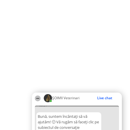
ȘOIMII Veterinari
Live chat
08:21
Bună, suntem încântați să vă
ajutăm! 🙂 Vă rugăm să faceți clic pe
subiectul de conversație