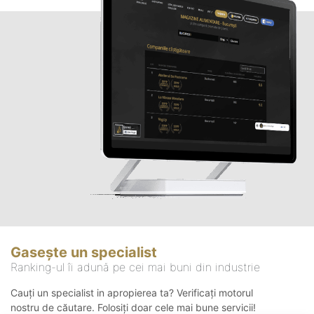
Gasește un specialist
Ranking-ul îi adună pe cei mai buni din industrie
Cauți un specialist in apropierea ta? Verificați motorul
nostru de căutare. Folosiți doar cele mai bune servicii!