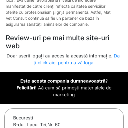
local. Evaluările favorabile și nivelul de încredere
manifestat de către clienți reflectă calitatea serviciilor
oferite cu profesionalism și grijă permanentă. Astfel, Mat
Vet Consult continuă să fie un partener de bază în
asigurarea sănătății animalelor de companie.
Review-uri pe mai multe site-uri
web
Doar userii logați au acces la această informație.
Da-
ți click aici pentru a vă loga.
Este acesta compania dumneavoastră
?
Felicitări!
Aă cum să primești materialele de
marketing
Bucureşti
B-dul. Lacul Tei,Nr. 60