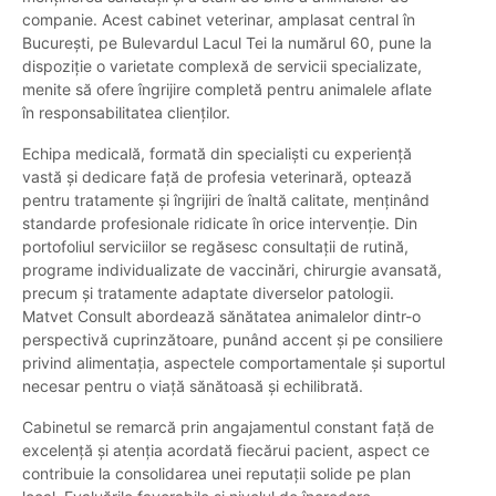
companie. Acest cabinet veterinar, amplasat central în
București, pe Bulevardul Lacul Tei la numărul 60, pune la
dispoziție o varietate complexă de servicii specializate,
menite să ofere îngrijire completă pentru animalele aflate
în responsabilitatea clienților.
Echipa medicală, formată din specialiști cu experiență
vastă și dedicare față de profesia veterinară, optează
pentru tratamente și îngrijiri de înaltă calitate, menținând
standarde profesionale ridicate în orice intervenție. Din
portofoliul serviciilor se regăsesc consultații de rutină,
programe individualizate de vaccinări, chirurgie avansată,
precum și tratamente adaptate diverselor patologii.
Matvet Consult abordează sănătatea animalelor dintr-o
perspectivă cuprinzătoare, punând accent și pe consiliere
privind alimentația, aspectele comportamentale și suportul
necesar pentru o viață sănătoasă și echilibrată.
Cabinetul se remarcă prin angajamentul constant față de
excelență și atenția acordată fiecărui pacient, aspect ce
contribuie la consolidarea unei reputații solide pe plan