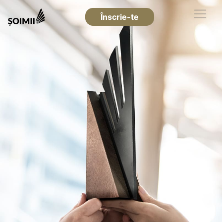
Înscrie-te