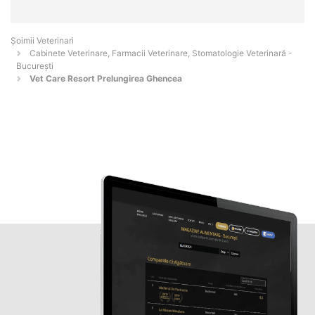
Șoimii Veterinari
Cabinete Veterinare, Farmacii Veterinare, Stomatologie Veterinară -
Bucureşti
Vet Care Resort Prelungirea Ghencea