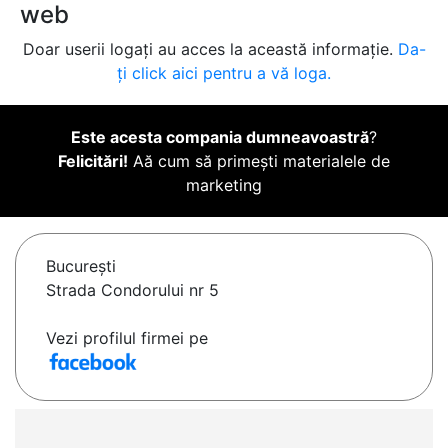
web
Doar userii logați au acces la această informație.
Da-
ți click aici pentru a vă loga.
Este acesta compania dumneavoastră
?
Felicitări!
Aă cum să primești materialele de
marketing
Bucureşti
Strada Condorului nr 5
Vezi profilul firmei pe