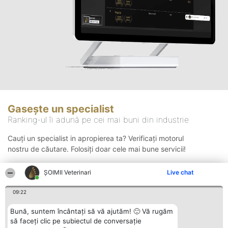
Gasește un specialist
Ranking-ul îi adună pe cei mai buni din industrie
Cauți un specialist in apropierea ta? Verificați motorul
nostru de căutare. Folosiți doar cele mai bune servicii!
ȘOIMII Veterinari
Live chat
Căutare
09:22
Bună, suntem încântați să vă ajutăm! 🙂 Vă rugăm
să faceți clic pe subiectul de conversație