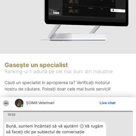
Gasește un specialist
Ranking-ul îi adună pe cei mai buni din industrie
Cauți un specialist in apropierea ta? Verificați motorul
nostru de căutare. Folosiți doar cele mai bune servicii!
ȘOIMII Veterinari
Live chat
Căutare
10:52
Bună, suntem încântați să vă ajutăm! 🙂 Vă rugăm
să faceți clic pe subiectul de conversație