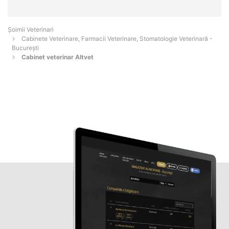
Șoimii Veterinari
Cabinete Veterinare, Farmacii Veterinare, Stomatologie Veterinară -
Bucureşti
Cabinet veterinar Altvet