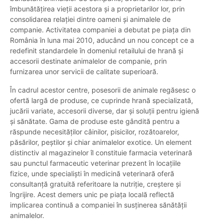
îmbunătățirea vieții acestora și a proprietarilor lor, prin
consolidarea relației dintre oameni și animalele de
companie. Activitatea companiei a debutat pe piața din
România în luna mai 2010, aducând un nou concept ce a
redefinit standardele în domeniul retailului de hrană și
accesorii destinate animalelor de companie, prin
furnizarea unor servicii de calitate superioară.
În cadrul acestor centre, posesorii de animale regăsesc o
ofertă largă de produse, ce cuprinde hrană specializată,
jucării variate, accesorii diverse, dar și soluții pentru igienă
și sănătate. Gama de produse este gândită pentru a
răspunde necesităților câinilor, pisicilor, rozătoarelor,
păsărilor, peștilor și chiar animalelor exotice. Un element
distinctiv al magazinelor îl constituie farmacia veterinară
sau punctul farmaceutic veterinar prezent în locațiile
fizice, unde specialiști în medicină veterinară oferă
consultanță gratuită referitoare la nutriție, creștere și
îngrijire. Acest demers unic pe piața locală reflectă
implicarea continuă a companiei în susținerea sănătății
animalelor.