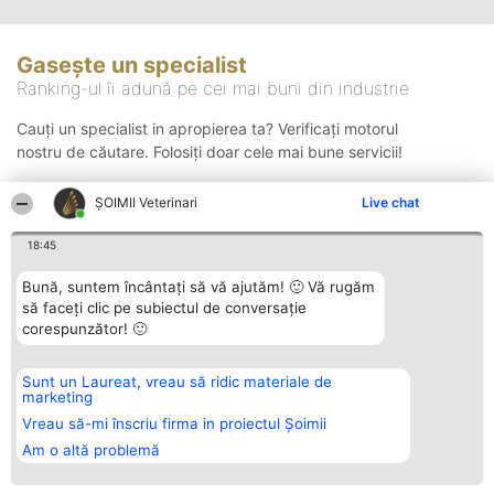
Gasește un specialist
Ranking-ul îi adună pe cei mai buni din industrie
Cauți un specialist in apropierea ta? Verificați motorul
nostru de căutare. Folosiți doar cele mai bune servicii!
ȘOIMII Veterinari
Live chat
Căutare
18:45
Bună, suntem încântați să vă ajutăm! 🙂 Vă rugăm
să faceți clic pe subiectul de conversație
corespunzător! 🙂
Sunt un Laureat, vreau să ridic materiale de
Organizator Ranking
Plebiscyt
Contact
marketing
BRIGHT SOLUTIONS BR SRL
Câștigătorii
Contact
Aleea Timisul De Sus 2 Bl. A30
Lista Tuturor
Vreau să-mi înscriu firma in proiectul Șoimii
Sc. A Et. 4 Ap. 13 Cod 061952
Laureaților
Am o altă problemă
București
Reguli
CUI 36737675
Statut
tel: +40 770 990 492
Politica de