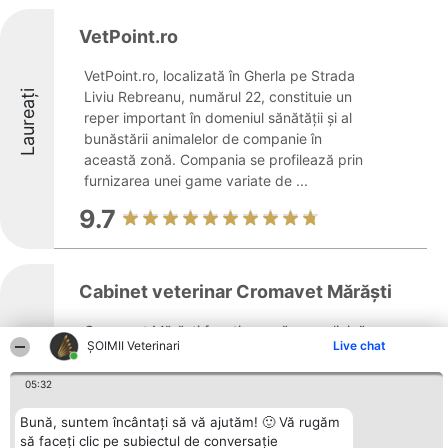
VetPoint.ro
VetPoint.ro, localizată în Gherla pe Strada
Laureați
Liviu Rebreanu, numărul 22, constituie un
reper important în domeniul sănătății și al
bunăstării animalelor de companie în
această zonă. Compania se profilează prin
furnizarea unei game variate de ...
9.7
Cabinet veterinar Cromavet Mărăşti
Cromavet Mărăști funcționează ca o clinică
ȘOIMII Veterinari
Live chat
Laureați
veterinară amplasată în centrul municipiului
Cluj-Napoca, specializată în îngrijirea
05:32
sănătății animalelor de companie și a celor
de rentă. Cu mai bine de zece ani de
Bună, suntem încântați să vă ajutăm! 🙂 Vă rugăm
experiență în domeniul veterinar ...
să faceți clic pe subiectul de conversație