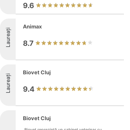
9.6
Animax
Laureați
8.7
Biovet Cluj
Laureați
9.4
Biovet Cluj
Biovet reprezintă un cabinet veterinar cu