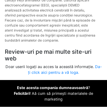
calității vieții animalelor de companie. Datorită aplicării
electroencefalogramei (EEG), specialiștii DEMED
analizează activitatea electrică cerebrală în detaliu,
oferind perspective exacte asupra condiției neurologice.
Fiecare caz, de la involuntare mișcări până la episoade de
confuzie sau comportament agresiv inexplicabil, este
atent investigat și tratat, misiunea principală a acestui
centru fiind acordarea de îngrijiri specializate și susținerea
bunăstării animalelor de companie.
Review-uri pe mai multe site-uri
web
Doar userii logați au acces la această informație.
Da-
ți click aici pentru a vă loga.
Este acesta compania dumneavoastră
?
Felicitări!
Aă cum să primești materialele de
marketing