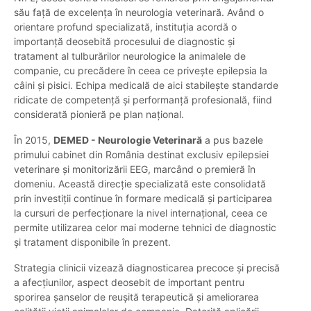
său față de excelența în neurologia veterinară. Având o
orientare profund specializată, instituția acordă o
importanță deosebită procesului de diagnostic și
tratament al tulburărilor neurologice la animalele de
companie, cu precădere în ceea ce privește epilepsia la
câini și pisici. Echipa medicală de aici stabilește standarde
ridicate de competență și performanță profesională, fiind
considerată pionieră pe plan național.
În 2015,
DEMED - Neurologie Veterinară
a pus bazele
primului cabinet din România destinat exclusiv epilepsiei
veterinare și monitorizării EEG, marcând o premieră în
domeniu. Această direcție specializată este consolidată
prin investiții continue în formare medicală și participarea
la cursuri de perfecționare la nivel internațional, ceea ce
permite utilizarea celor mai moderne tehnici de diagnostic
și tratament disponibile în prezent.
Strategia clinicii vizează diagnosticarea precoce și precisă
a afecțiunilor, aspect deosebit de important pentru
sporirea șanselor de reușită terapeutică și ameliorarea