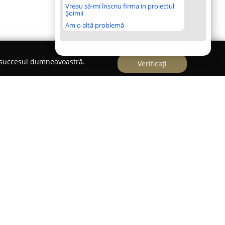
Vreau să-mi înscriu firma in proiectul
Șoimii
Am o altă problemă
e succesul dumneavoastră.
Verificați
inica Medical Veterinara
n Vete
din Cluj-Napoca, aflată pe Strada Zambilei
unct de referință pentru sănătatea animalelor de
cestei clinici, echipa de profesioniști cu
erabile dispune de specializarea necesară pentru
ecțiuni, atât obișnuite, cât și de natură mai
a vieții animalelor ce beneficiază de