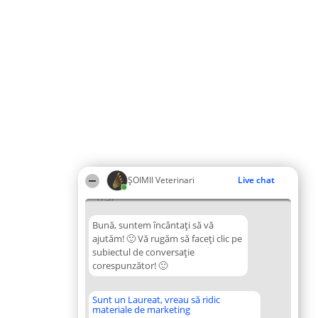
ȘOIMII Veterinari
Live chat
17:37
Bună, suntem încântați să vă
ajutăm! 🙂 Vă rugăm să faceți clic pe
subiectul de conversație
corespunzător! 🙂
Sunt un Laureat, vreau să ridic
materiale de marketing