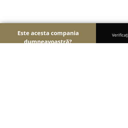
Este acesta compania
Verifica
dumneavoastră?
Șoimii Veterinari
Cabinete Veterinare, Farmacii 
San Vete - Clinica Medical Veterinar
9.6
(390)