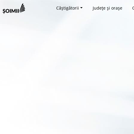
Câștigătorii
Județe și orașe