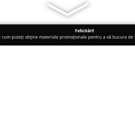
Felicitări!
ți cum puteți obține materiale promoționale pentru a vă bucura d
Veterinare, Stomatologie Veterinară - Cluj-Napoca
San Vete - Cl
a
Despre companie:
Clinica Medicală Veterinară Sa
la numărul 15, constituie un p
companie în regiune. În cadrul a
pregătire și experiență consid
Arată mai multe >>
a gestiona o gamă extinsă de af
complexă, îmbunătățind calitate