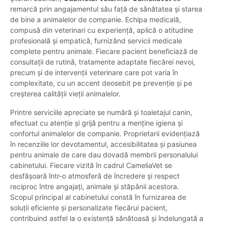
remarcă prin angajamentul său față de sănătatea și starea
de bine a animalelor de companie. Echipa medicală,
compusă din veterinari cu experiență, aplică o atitudine
profesională și empatică, furnizând servicii medicale
complete pentru animale. Fiecare pacient beneficiază de
consultații de rutină, tratamente adaptate fiecărei nevoi,
precum și de intervenții veterinare care pot varia în
complexitate, cu un accent deosebit pe prevenție și pe
creșterea calității vieții animalelor.
Printre serviciile apreciate se numără și toaletajul canin,
efectuat cu atenție și grijă pentru a menține igiena și
confortul animalelor de companie. Proprietarii evidențiază
în recenziile lor devotamentul, accesibilitatea și pasiunea
pentru animale de care dau dovadă membrii personalului
cabinetului. Fiecare vizită în cadrul CameliaVet se
desfășoară într-o atmosferă de încredere și respect
reciproc între angajați, animale și stăpânii acestora.
Scopul principal al cabinetului constă în furnizarea de
soluții eficiente și personalizate fiecărui pacient,
contribuind astfel la o existență sănătoasă și îndelungată a