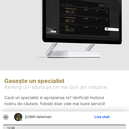
Gasește un specialist
Ranking-ul îi adună pe cei mai buni din industrie
Cauți un specialist in apropierea ta? Verificați motorul
nostru de căutare. Folosiți doar cele mai bune servicii!
ȘOIMII Veterinari
Live chat
Căutare
12:48