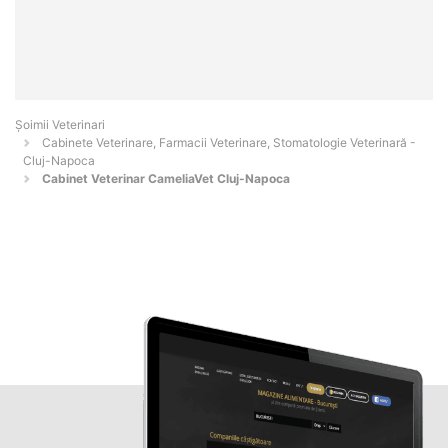
Șoimii Veterinari
Cabinete Veterinare, Farmacii Veterinare, Stomatologie Veterinară -
Cluj-Napoca
Cabinet Veterinar CameliaVet Cluj-Napoca