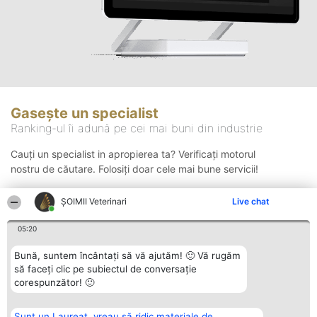
Gasește un specialist
Ranking-ul îi adună pe cei mai buni din industrie
Cauți un specialist in apropierea ta? Verificați motorul
nostru de căutare. Folosiți doar cele mai bune servicii!
ȘOIMII Veterinari
Live chat
Căutare
05:20
Bună, suntem încântați să vă ajutăm! 🙂 Vă rugăm
să faceți clic pe subiectul de conversație
corespunzător! 🙂
Sunt un Laureat, vreau să ridic materiale de