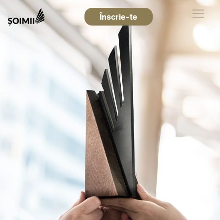
Înscrie-te