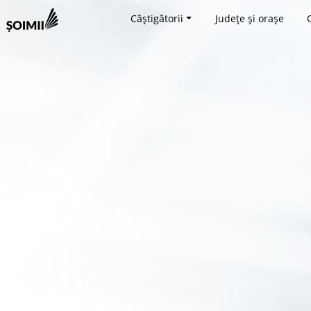
Câștigătorii
Județe și orașe