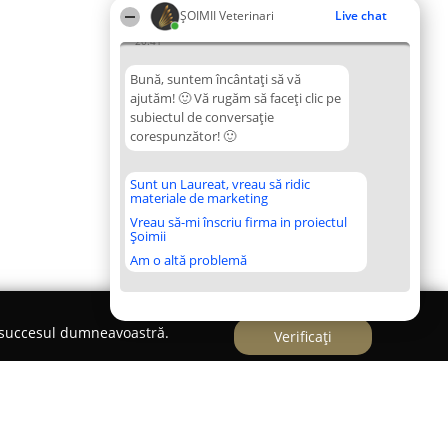
ȘOIMII Veterinari
Live chat
20:41
Bună, suntem încântați să vă
ajutăm! 🙂 Vă rugăm să faceți clic pe
subiectul de conversație
corespunzător! 🙂
Sunt un Laureat, vreau să ridic
materiale de marketing
Vreau să-mi înscriu firma in proiectul
Șoimii
Am o altă problemă
e succesul dumneavoastră.
Verificați
rinar Homeovet Cluj-Napoca