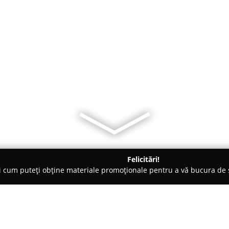
Felicitări!
ți cum puteți obține materiale promoționale pentru a vă bucura d
Veterinare, Stomatologie Veterinară - Cluj-Napoca
Cabinet Vete