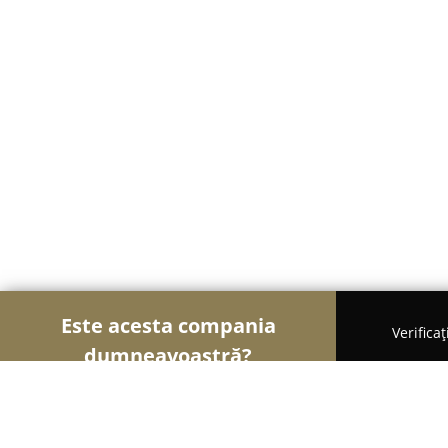
Este acesta compania
Verifica
dumneavoastră?
Șoimii Veterinari
Cabinete Veterinare, Farmacii 