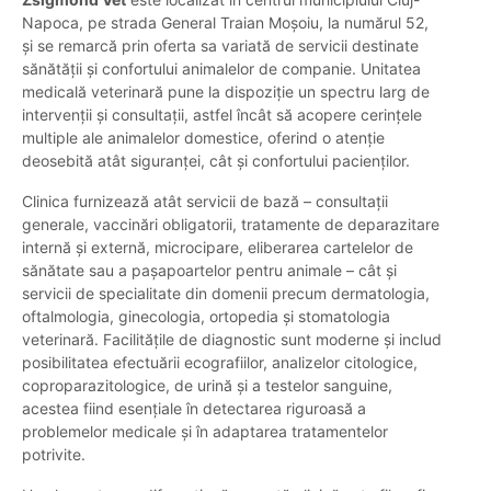
Napoca, pe strada General Traian Moșoiu, la numărul 52,
și se remarcă prin oferta sa variată de servicii destinate
sănătății și confortului animalelor de companie. Unitatea
medicală veterinară pune la dispoziție un spectru larg de
intervenții și consultații, astfel încât să acopere cerințele
multiple ale animalelor domestice, oferind o atenție
deosebită atât siguranței, cât și confortului pacienților.
Clinica furnizează atât servicii de bază – consultații
generale, vaccinări obligatorii, tratamente de deparazitare
internă și externă, microcipare, eliberarea cartelelor de
sănătate sau a pașapoartelor pentru animale – cât și
servicii de specialitate din domenii precum dermatologia,
oftalmologia, ginecologia, ortopedia și stomatologia
veterinară. Facilitățile de diagnostic sunt moderne și includ
posibilitatea efectuării ecografiilor, analizelor citologice,
coproparazitologice, de urină și a testelor sanguine,
acestea fiind esențiale în detectarea riguroasă a
problemelor medicale și în adaptarea tratamentelor
potrivite.