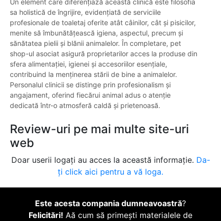
Un element care diferențiază această clinică este filosofia
sa holistică de îngrijire, evidențiată de serviciile
profesionale de toaletaj oferite atât câinilor, cât și pisicilor,
menite să îmbunătățească igiena, aspectul, precum și
sănătatea pielii și blănii animalelor. În completare, pet
shop-ul asociat asigură proprietarilor acces la produse din
sfera alimentației, igienei și accesoriilor esențiale,
contribuind la menținerea stării de bine a animalelor.
Personalul clinicii se distinge prin profesionalism și
angajament, oferind fiecărui animal adus o atenție
dedicată într-o atmosferă caldă și prietenoasă.
Review-uri pe mai multe site-uri
web
Doar userii logați au acces la această informație.
Da-
ți click aici pentru a vă loga.
Este acesta compania dumneavoastră
?
Felicitări!
Aă cum să primești materialele de