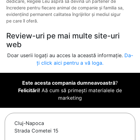
dedicare, Regele Leu aspiră să devină un partener de
încredere pentru fiecare animal de companie și familia sa,
evidențiind permanent calitatea îngrijirilor și mediul sigur
pe care îl oferă.
Review-uri pe mai multe site-uri
web
Doar userii logați au acces la această informație.
Da-
ți click aici pentru a vă loga.
Este acesta compania dumneavoastră
?
Felicitări!
Aă cum să primești materialele de
marketing
Cluj-Napoca
Strada Cometei 15