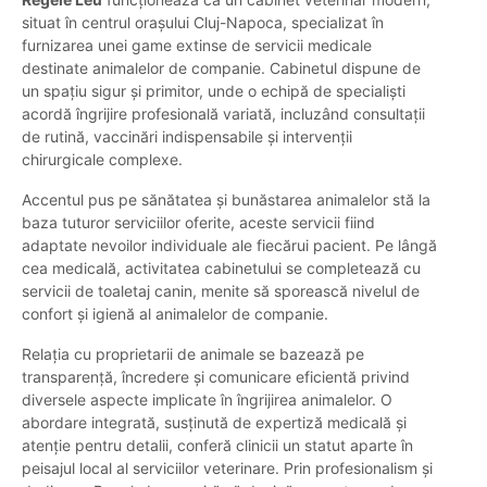
situat în centrul orașului Cluj-Napoca, specializat în
furnizarea unei game extinse de servicii medicale
destinate animalelor de companie. Cabinetul dispune de
un spațiu sigur și primitor, unde o echipă de specialiști
acordă îngrijire profesională variată, incluzând consultații
de rutină, vaccinări indispensabile și intervenții
chirurgicale complexe.
Accentul pus pe sănătatea și bunăstarea animalelor stă la
baza tuturor serviciilor oferite, aceste servicii fiind
adaptate nevoilor individuale ale fiecărui pacient. Pe lângă
cea medicală, activitatea cabinetului se completează cu
servicii de toaletaj canin, menite să sporească nivelul de
confort și igienă al animalelor de companie.
Relația cu proprietarii de animale se bazează pe
transparență, încredere și comunicare eficientă privind
diversele aspecte implicate în îngrijirea animalelor. O
abordare integrată, susținută de expertiză medicală și
atenție pentru detalii, conferă clinicii un statut aparte în
peisajul local al serviciilor veterinare. Prin profesionalism și