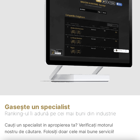
Gasește un specialist
Ranking-ul îi adună pe cei mai buni din industrie
Cauți un specialist in apropierea ta? Verificați motorul
nostru de căutare. Folosiți doar cele mai bune servicii!