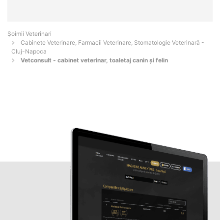
Șoimii Veterinari
Cabinete Veterinare, Farmacii Veterinare, Stomatologie Veterinară -
Cluj-Napoca
Vetconsult - cabinet veterinar, toaletaj canin și felin