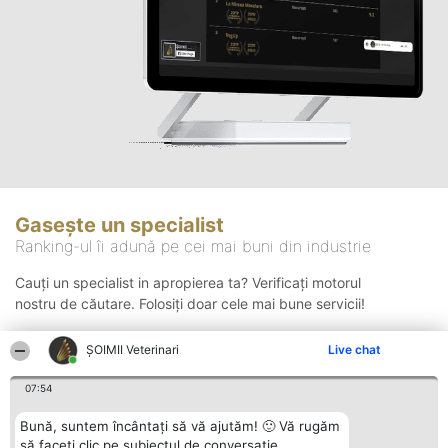
Gasește un specialist
Ranking-ul îi adună pe cei mai buni din industrie
Cauți un specialist in apropierea ta? Verificați motorul
nostru de căutare. Folosiți doar cele mai bune servicii!
ȘOIMII Veterinari
Live chat
Căutare
07:54
Bună, suntem încântați să vă ajutăm! 🙂 Vă rugăm
să faceți clic pe subiectul de conversație