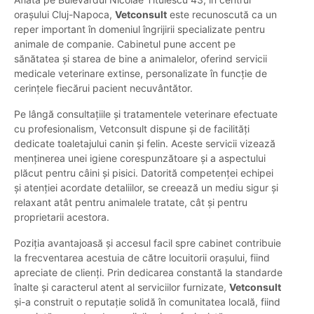
orașului Cluj-Napoca,
Vetconsult
este recunoscută ca un
reper important în domeniul îngrijirii specializate pentru
animale de companie. Cabinetul pune accent pe
sănătatea și starea de bine a animalelor, oferind servicii
medicale veterinare extinse, personalizate în funcție de
cerințele fiecărui pacient necuvântător.
Pe lângă consultațiile și tratamentele veterinare efectuate
cu profesionalism, Vetconsult dispune și de facilități
dedicate toaletajului canin și felin. Aceste servicii vizează
menținerea unei igiene corespunzătoare și a aspectului
plăcut pentru câini și pisici. Datorită competenței echipei
și atenției acordate detaliilor, se creează un mediu sigur și
relaxant atât pentru animalele tratate, cât și pentru
proprietarii acestora.
Poziția avantajoasă și accesul facil spre cabinet contribuie
la frecventarea acestuia de către locuitorii orașului, fiind
apreciate de clienți. Prin dedicarea constantă la standarde
înalte și caracterul atent al serviciilor furnizate,
Vetconsult
și-a construit o reputație solidă în comunitatea locală, fiind