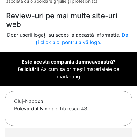
asociată cu o abordare grijulie și profesionistă.
Review-uri pe mai multe site-uri
web
Doar userii logați au acces la această informație.
Da-
ți click aici pentru a vă loga.
Este acesta compania dumneavoastră
?
Felicitări!
Aă cum să primești materialele de
marketing
Cluj-Napoca
Bulevardul Nicolae Titulescu 43