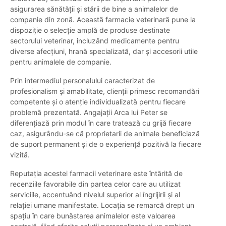
asigurarea sănătății și stării de bine a animalelor de
companie din zonă. Această farmacie veterinară pune la
dispoziție o selecție amplă de produse destinate
sectorului veterinar, incluzând medicamente pentru
diverse afecțiuni, hrană specializată, dar și accesorii utile
pentru animalele de companie.
Prin intermediul personalului caracterizat de
profesionalism și amabilitate, clienții primesc recomandări
competente și o atenție individualizată pentru fiecare
problemă prezentată. Angajații Arca lui Peter se
diferențiază prin modul în care tratează cu grijă fiecare
caz, asigurându-se că proprietarii de animale beneficiază
de suport permanent și de o experiență pozitivă la fiecare
vizită.
Reputația acestei farmacii veterinare este întărită de
recenziile favorabile din partea celor care au utilizat
serviciile, accentuând nivelul superior al îngrijirii și al
relației umane manifestate. Locația se remarcă drept un
spațiu în care bunăstarea animalelor este valoarea