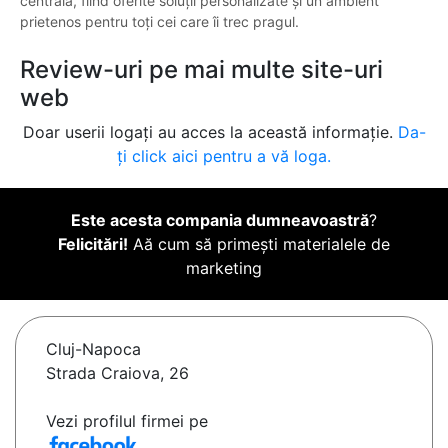
centrală, fiind oferite soluții personalizate și un ambient
prietenos pentru toți cei care îi trec pragul.
Review-uri pe mai multe site-uri
web
Doar userii logați au acces la această informație.
Da-
ți click aici pentru a vă loga.
Este acesta compania dumneavoastră
?
Felicitări!
Aă cum să primești materialele de
marketing
Cluj-Napoca
Strada Craiova, 26
Vezi profilul firmei pe