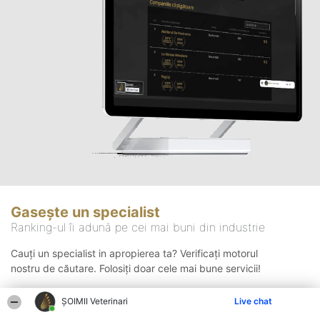
Gasește un specialist
Ranking-ul îi adună pe cei mai buni din industrie
Cauți un specialist in apropierea ta? Verificați motorul
nostru de căutare. Folosiți doar cele mai bune servicii!
ȘOIMII Veterinari
Live chat
Căutare