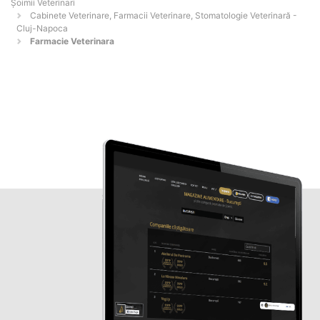
Șoimii Veterinari
Cabinete Veterinare, Farmacii Veterinare, Stomatologie Veterinară -
Cluj-Napoca
Farmacie Veterinara