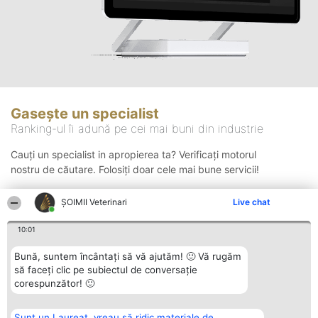
Gasește un specialist
Ranking-ul îi adună pe cei mai buni din industrie
Cauți un specialist in apropierea ta? Verificați motorul
nostru de căutare. Folosiți doar cele mai bune servicii!
ȘOIMII Veterinari
Live chat
Căutare
10:01
Bună, suntem încântați să vă ajutăm! 🙂 Vă rugăm
să faceți clic pe subiectul de conversație
corespunzător! 🙂
Sunt un Laureat, vreau să ridic materiale de