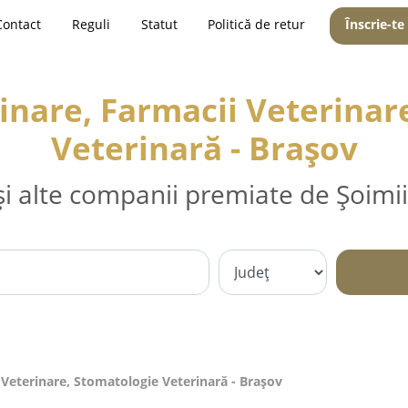
Contact
Reguli
Statut
Politică de retur
Înscrie-te
inare, Farmacii Veterinar
Veterinară - Braşov
și alte companii premiate de Șoimii
 Veterinare, Stomatologie Veterinară - Braşov