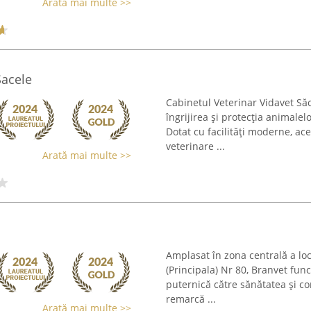
Arată mai multe >>
Sacele
Cabinetul Veterinar Vidavet Să
îngrijirea și protecția animalel
Dotat cu facilități moderne, ace
veterinare ...
Arată mai multe >>
Amplasat în zona centrală a loc
(Principala) Nr 80, Branvet fun
puternică către sănătatea și c
remarcă ...
Arată mai multe >>