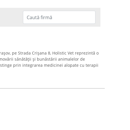
rașov, pe Strada Crișana 8, Holistic Vet reprezintă o
movării sănătății și bunăstării animalelor de
stinge prin integrarea medicinei alopate cu terapii