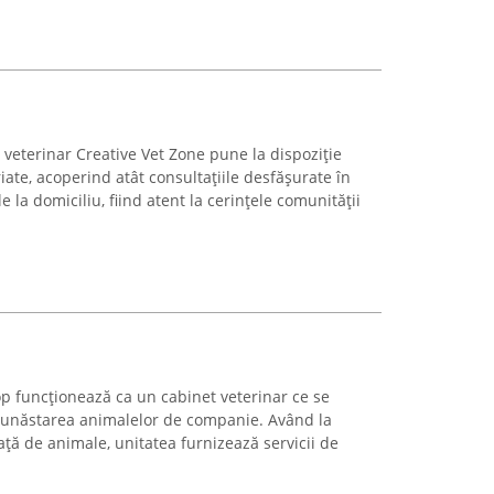
 veterinar Creative Vet Zone pune la dispoziție
iate, acoperind atât consultațiile desfășurate în
ele la domiciliu, fiind atent la cerințele comunității
op funcționează ca un cabinet veterinar ce se
bunăstarea animalelor de companie. Având la
ă de animale, unitatea furnizează servicii de