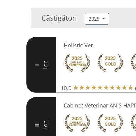
Câștigători
2025
Holistic Vet
Loc
I
10.0
Cabinet Veterinar ANIS HAPP
Loc
II