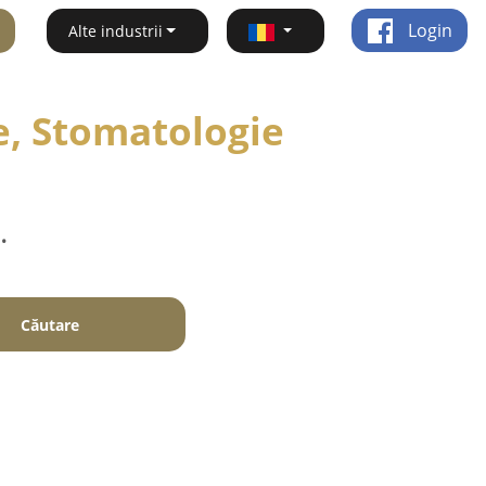
Login
Alte industrii
e, Stomatologie
.
Căutare