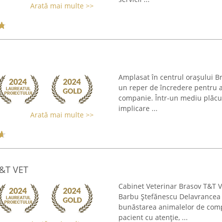
Arată mai multe >>
Amplasat în centrul orașului Br
un reper de încredere pentru a
companie. Într-un mediu plăcut ș
implicare ...
Arată mai multe >>
T&T VET
Cabinet Veterinar Brasov T&T VE
Barbu Ștefănescu Delavrancea n
bunăstarea animalelor de compa
pacient cu atenție, ...