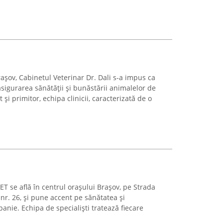
așov, Cabinetul Veterinar Dr. Dali s-a impus ca
sigurarea sănătății și bunăstării animalelor de
i primitor, echipa clinicii, caracterizată de o
T se află în centrul orașului Brașov, pe Strada
r. 26, și pune accent pe sănătatea și
nie. Echipa de specialiști tratează fiecare