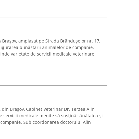
 Brașov, amplasat pe Strada Brândușelor nr. 17,
 asigurarea bunăstării animalelor de companie.
rinde varietate de servicii medicale veterinare
 din Brașov, Cabinet Veterinar Dr. Terzea Alin
de servicii medicale menite să susțină sănătatea și
e companie. Sub coordonarea doctorului Alin