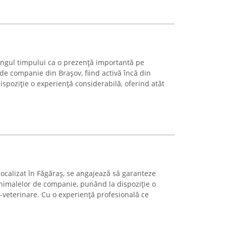
ngul timpului ca o prezență importantă pe
 de companie din Brașov, fiind activă încă din
spoziție o experiență considerabilă, oferind atât
ocalizat în Făgăraș, se angajează să garanteze
animalelor de companie, punând la dispoziție o
l-veterinare. Cu o experiență profesională ce