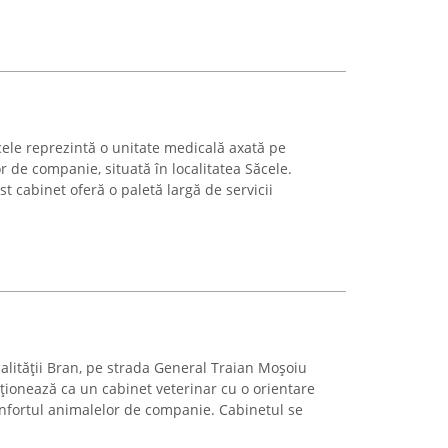
cele reprezintă o unitate medicală axată pe
or de companie, situată în localitatea Săcele.
st cabinet oferă o paletă largă de servicii
alității Bran, pe strada General Traian Moșoiu
cționează ca un cabinet veterinar cu o orientare
onfortul animalelor de companie. Cabinetul se