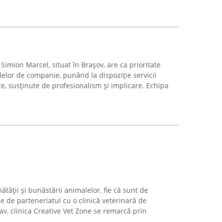
Simion Marcel, situat în Brașov, are ca prioritate
elor de companie, punând la dispoziție servicii
te, susținute de profesionalism și implicare. Echipa
tății și bunăstării animalelor, fie că sunt de
 de parteneriatul cu o clinică veterinară de
av, clinica Creative Vet Zone se remarcă prin