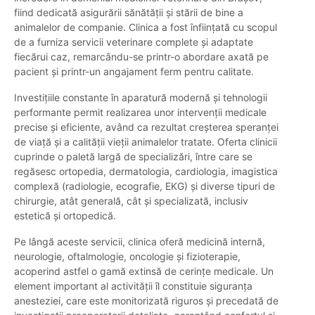
fiind dedicată asigurării sănătății și stării de bine a
animalelor de companie. Clinica a fost înființată cu scopul
de a furniza servicii veterinare complete și adaptate
fiecărui caz, remarcându-se printr-o abordare axată pe
pacient și printr-un angajament ferm pentru calitate.
Investițiile constante în aparatură modernă și tehnologii
performante permit realizarea unor intervenții medicale
precise și eficiente, având ca rezultat creșterea speranței
de viață și a calității vieții animalelor tratate. Oferta clinicii
cuprinde o paletă largă de specializări, între care se
regăsesc ortopedia, dermatologia, cardiologia, imagistica
complexă (radiologie, ecografie, EKG) și diverse tipuri de
chirurgie, atât generală, cât și specializată, inclusiv
estetică și ortopedică.
Pe lângă aceste servicii, clinica oferă medicină internă,
neurologie, oftalmologie, oncologie și fizioterapie,
acoperind astfel o gamă extinsă de cerințe medicale. Un
element important al activității îl constituie siguranța
anesteziei, care este monitorizată riguros și precedată de