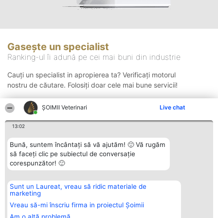
Gasește un specialist
Ranking-ul îi adună pe cei mai buni din industrie
Cauți un specialist in apropierea ta? Verificați motorul
nostru de căutare. Folosiți doar cele mai bune servicii!
ȘOIMII Veterinari
Live chat
Căutare
13:02
Bună, suntem încântați să vă ajutăm! 🙂 Vă rugăm
să faceți clic pe subiectul de conversație
corespunzător! 🙂
Sunt un Laureat, vreau să ridic materiale de
Organizator Ranking
Plebiscyt
Contact
marketing
BRIGHT SOLUTIONS BR SRL
Câștigătorii
Contact
Aleea Timisul De Sus 2 Bl. A30
Lista Tuturor
Vreau să-mi înscriu firma in proiectul Șoimii
Sc. A Et. 4 Ap. 13 Cod 061952
Laureaților
Am o altă problemă
București
Reguli