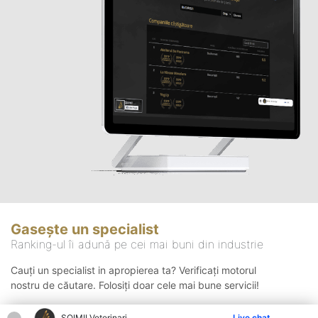
Gasește un specialist
Ranking-ul îi adună pe cei mai buni din industrie
Cauți un specialist in apropierea ta? Verificați motorul
nostru de căutare. Folosiți doar cele mai bune servicii!
ȘOIMII Veterinari
Live chat