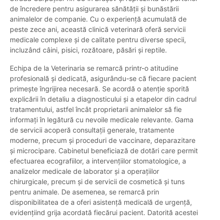
de încredere pentru asigurarea sănătății și bunăstării
animalelor de companie. Cu o experiență acumulată de
peste zece ani, această clinică veterinară oferă servicii
medicale complexe și de calitate pentru diverse specii,
incluzând câini, pisici, rozătoare, păsări și reptile.
Echipa de la Veterinaria se remarcă printr-o atitudine
profesională și dedicată, asigurându-se că fiecare pacient
primește îngrijirea necesară. Se acordă o atenție sporită
explicării în detaliu a diagnosticului și a etapelor din cadrul
tratamentului, astfel încât proprietarii animalelor să fie
informați în legătură cu nevoile medicale relevante. Gama
de servicii acoperă consultații generale, tratamente
moderne, precum și proceduri de vaccinare, deparazitare
și microcipare. Cabinetul beneficiază de dotări care permit
efectuarea ecografiilor, a intervențiilor stomatologice, a
analizelor medicale de laborator și a operațiilor
chirurgicale, precum și de servicii de cosmetică și tuns
pentru animale. De asemenea, se remarcă prin
disponibilitatea de a oferi asistență medicală de urgență,
evidențiind grija acordată fiecărui pacient. Datorită acestei