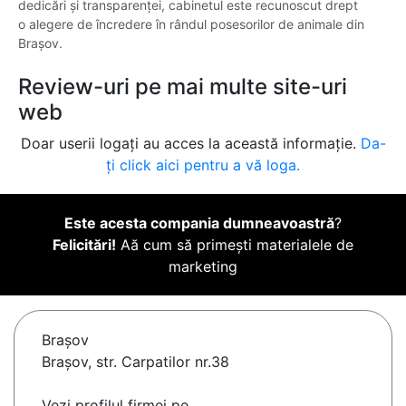
dedicări și transparenței, cabinetul este recunoscut drept
o alegere de încredere în rândul posesorilor de animale din
Brașov.
Review-uri pe mai multe site-uri
web
Doar userii logați au acces la această informație.
Da-
ți click aici pentru a vă loga.
Este acesta compania dumneavoastră
?
Felicitări!
Aă cum să primești materialele de
marketing
Braşov
Brașov, str. Carpatilor nr.38
Vezi profilul firmei pe