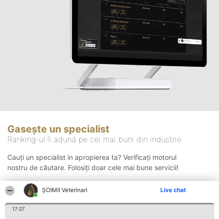
Gasește un specialist
Ranking-ul îi adună pe cei mai buni din industrie
Cauți un specialist in apropierea ta? Verificați motorul
nostru de căutare. Folosiți doar cele mai bune servicii!
ȘOIMII Veterinari
Live chat
Căutare
17:27