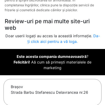
pentru a sprijini dezvoltarea lor armonioasă. În
completarea îngrijirilor, clinica pune la dispoziție servicii de
frizerie și cosmetică dedicate câinilor și pisicilor.
Review-uri pe mai multe site-uri
web
Doar userii logați au acces la această informație.
Da-
ți click aici pentru a vă loga.
Este acesta compania dumneavoastră
?
Felicitări!
Aă cum să primești materialele de
marketing
Braşov
Strada Barbu Stefanescu Delavrancea nr.26