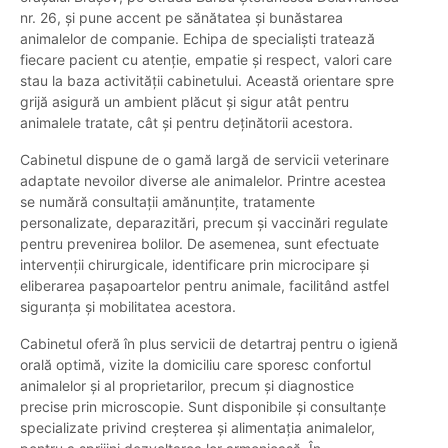
nr. 26, și pune accent pe sănătatea și bunăstarea
animalelor de companie. Echipa de specialiști tratează
fiecare pacient cu atenție, empatie și respect, valori care
stau la baza activității cabinetului. Această orientare spre
grijă asigură un ambient plăcut și sigur atât pentru
animalele tratate, cât și pentru deținătorii acestora.
Cabinetul dispune de o gamă largă de servicii veterinare
adaptate nevoilor diverse ale animalelor. Printre acestea
se numără consultații amănunțite, tratamente
personalizate, deparazitări, precum și vaccinări regulate
pentru prevenirea bolilor. De asemenea, sunt efectuate
intervenții chirurgicale, identificare prin microcipare și
eliberarea pașapoartelor pentru animale, facilitând astfel
siguranța și mobilitatea acestora.
Cabinetul oferă în plus servicii de detartraj pentru o igienă
orală optimă, vizite la domiciliu care sporesc confortul
animalelor și al proprietarilor, precum și diagnostice
precise prin microscopie. Sunt disponibile și consultanțe
specializate privind creșterea și alimentația animalelor,