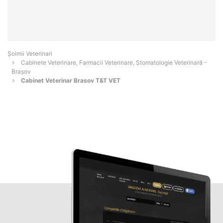
Șoimii Veterinari
Cabinete Veterinare, Farmacii Veterinare, Stomatologie Veterinară -
Braşov
Cabinet Veterinar Brasov T&T VET