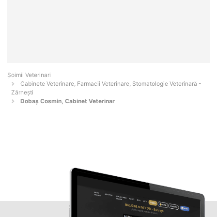
Șoimii Veterinari
Cabinete Veterinare, Farmacii Veterinare, Stomatologie Veterinară -
Zărneşti
Dobaș Cosmin, Cabinet Veterinar