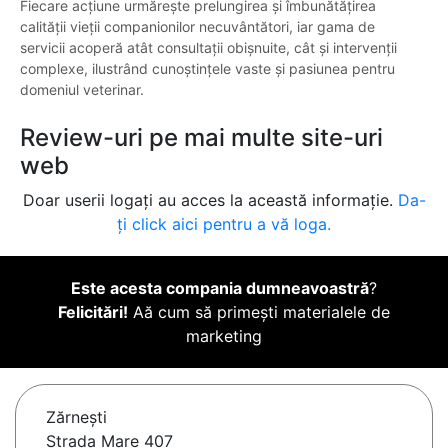
Fiecare acțiune urmărește prelungirea și îmbunătățirea
calității vieții companionilor necuvântători, iar gama de
servicii acoperă atât consultații obișnuite, cât și intervenții
complexe, ilustrând cunoștințele vaste și pasiunea pentru
domeniul veterinar.
Review-uri pe mai multe site-uri
web
Doar userii logați au acces la această informație.
Da-
ți click aici pentru a vă loga.
Este acesta compania dumneavoastră
?
Felicitări!
Aă cum să primești materialele de
marketing
Zărneşti
Strada Mare 407