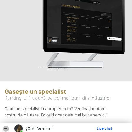
Gasește un specialist
Ranking-ul îi adună pe cei mai buni din industrie
Cauți un specialist in apropierea ta? Verificați motorul
nostru de căutare. Folosiți doar cele mai bune servicii!
ȘOIMII Veterinari
Live chat