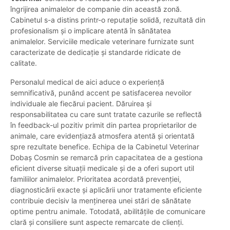
îngrijirea animalelor de companie din această zonă.
Cabinetul s-a distins printr-o reputație solidă, rezultată din
profesionalism și o implicare atentă în sănătatea
animalelor. Serviciile medicale veterinare furnizate sunt
caracterizate de dedicație și standarde ridicate de
calitate.
Personalul medical de aici aduce o experiență
semnificativă, punând accent pe satisfacerea nevoilor
individuale ale fiecărui pacient. Dăruirea și
responsabilitatea cu care sunt tratate cazurile se reflectă
în feedback-ul pozitiv primit din partea proprietarilor de
animale, care evidențiază atmosfera atentă și orientată
spre rezultate benefice. Echipa de la Cabinetul Veterinar
Dobaș Cosmin se remarcă prin capacitatea de a gestiona
eficient diverse situații medicale și de a oferi suport util
familiilor animalelor. Prioritatea acordată prevenției,
diagnosticării exacte și aplicării unor tratamente eficiente
contribuie decisiv la menținerea unei stări de sănătate
optime pentru animale. Totodată, abilitățile de comunicare
clară și consiliere sunt aspecte remarcate de clienți.