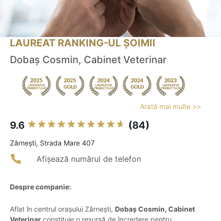
LAUREAT RANKING-UL ȘOIMII
Dobaș Cosmin, Cabinet Veterinar
Arată mai multe >>
9.6
(84)
Zărneşti, Strada Mare 407
Afișează numărul de telefon
Despre companie:
Aflat în centrul orașului Zărnești,
Dobaș Cosmin, Cabinet
Veterinar
constituie o resursă de încredere pentru