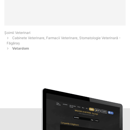
Șoimii Veterinari
Cabinete Veterinare, Farmacii Veterinare, Stomatologie Veterinară -
Făgăraş
Vetardom