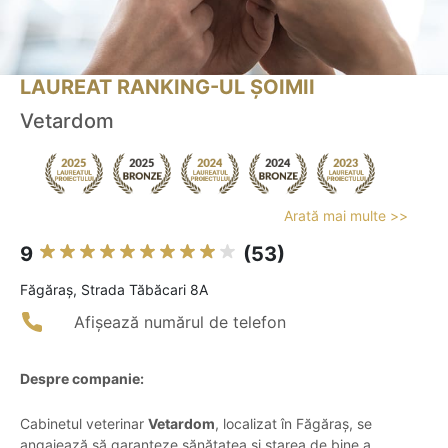
LAUREAT RANKING-UL ȘOIMII
Vetardom
Arată mai multe >>
9
(53)
Făgăraş, Strada Tăbăcari 8A
Afișează numărul de telefon
Despre companie:
Cabinetul veterinar
Vetardom
, localizat în Făgăraș, se
angajează să garanteze sănătatea și starea de bine a