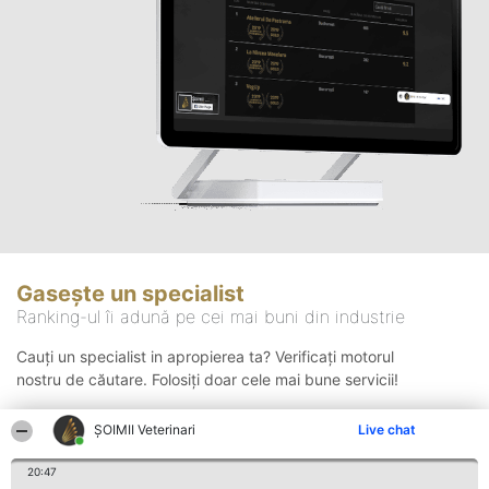
Gasește un specialist
Ranking-ul îi adună pe cei mai buni din industrie
Cauți un specialist in apropierea ta? Verificați motorul
nostru de căutare. Folosiți doar cele mai bune servicii!
ȘOIMII Veterinari
Live chat
Căutare
20:47