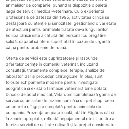
animalelor de companie, punând la dispoziție o paletă
largă de servicii medical-veterinare. Cu o experiență
profesională ce datează din 1995, activitatea clinicii se
desfășoară cu atenție și seriozitate, gestionând o varietate
de afecțiuni pentru animalele tratate de-a lungul anilor.
Echipa clinicii este alcătuită din personal cu pregătire
solidă, capabil să ofere suport atât în cazuri de urgență
cât și pentru probleme de rutină.
Oferta de servicii este cuprinzătoare și răspunde
diferitelor cerințe în domeniul veterinar, incluzând
consultații, tratamente complexe, terapie, analize de
laborator, dar și proceduri chirurgicale. În plus, sunt
folosite echipamente moderne pentru investigații
ecografice și există o farmacie veterinară bine dotată.
Dincolo de actul medical, Vetardom completează gama de
servicii cu un salon de frizerie canină și un pet shop, ceea
ce permite o îngrijire completă pentru animalele de
companie. Prezența pe piața locală, atât în Făgăraș cât și
în zonele apropiate, reflectă angajamentul clinicii pentru a
furniza servicii de calitate ridicată și la prețuri considerate